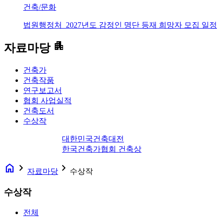
건축/문화
법원행정처_2027년도 감정인 명단 등재 희망자 모집 일정
apartment
자료마당
건축가
건축작품
연구보고서
협회 사업실적
건축도서
수상작
대한민국건축대전
한국건축가협회 건축상
home
navigate_next
navigate_next
자료마당
수상작
수상작
전체