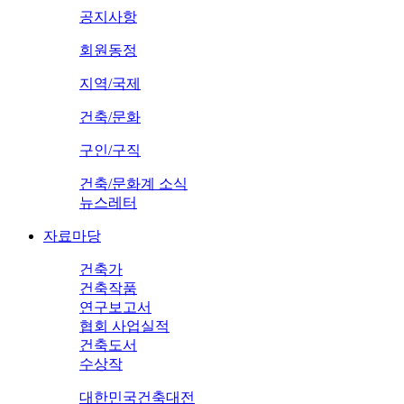
공지사항
회원동정
지역/국제
건축/문화
구인/구직
건축/문화계 소식
뉴스레터
자료마당
건축가
건축작품
연구보고서
협회 사업실적
건축도서
수상작
대한민국건축대전