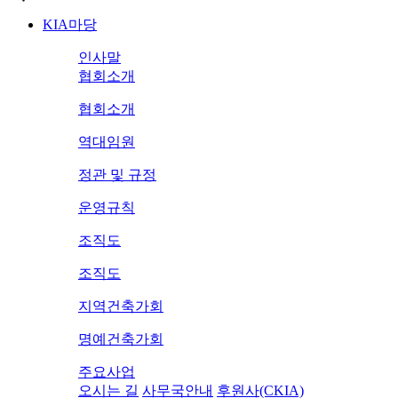
KIA마당
인사말
협회소개
협회소개
역대임원
정관 및 규정
운영규칙
조직도
조직도
지역건축가회
명예건축가회
주요사업
오시는 길
사무국안내
후원사(CKIA)