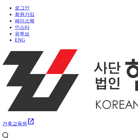
로그인
회원가입
페이스북
인스타
유투브
ENG
open_in_new
건축교육원