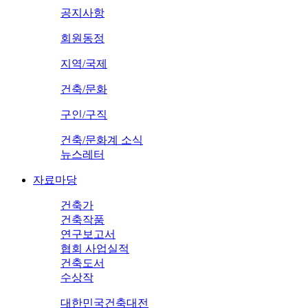
공지사항
회원동정
지역/국제
건축/문화
구인/구직
건축/문화계 소식
뉴스레터
자료마당
건축가
건축작품
연구보고서
협회 사업실적
건축도서
수상작
대한민국건축대전