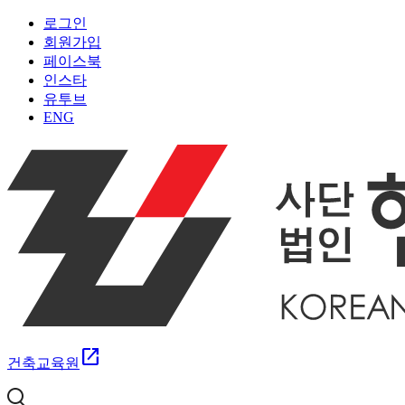
로그인
회원가입
페이스북
인스타
유투브
ENG
open_in_new
건축교육원