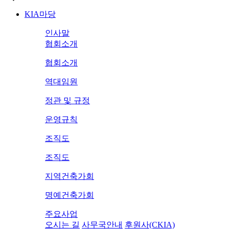
KIA마당
인사말
협회소개
협회소개
역대임원
정관 및 규정
운영규칙
조직도
조직도
지역건축가회
명예건축가회
주요사업
오시는 길
사무국안내
후원사(CKIA)