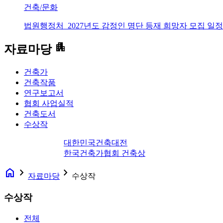
건축/문화
법원행정처_2027년도 감정인 명단 등재 희망자 모집 일정
apartment
자료마당
건축가
건축작품
연구보고서
협회 사업실적
건축도서
수상작
대한민국건축대전
한국건축가협회 건축상
home
navigate_next
navigate_next
자료마당
수상작
수상작
전체