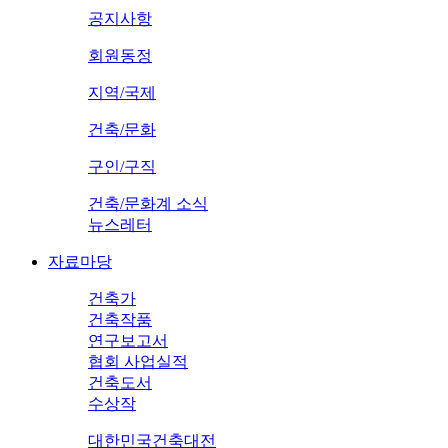
공지사항
회원동정
지역/국제
건축/문화
구인/구직
건축/문화계 소식
뉴스레터
자료마당
건축가
건축작품
연구보고서
협회 사업실적
건축도서
수상작
대한민국건축대전