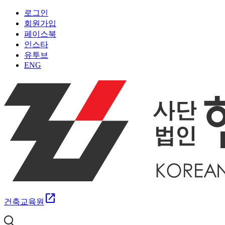
로그인
회원가입
페이스북
인스타
유투브
ENG
open_in_new
건축교육원