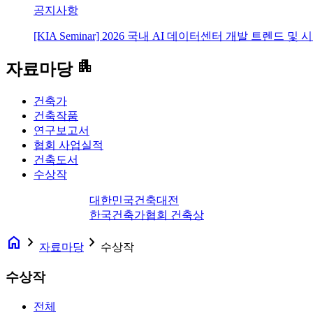
공지사항
[KIA Seminar] 2026 국내 AI 데이터센터 개발 트렌드 및
apartment
자료마당
건축가
건축작품
연구보고서
협회 사업실적
건축도서
수상작
대한민국건축대전
한국건축가협회 건축상
home
navigate_next
navigate_next
자료마당
수상작
수상작
전체