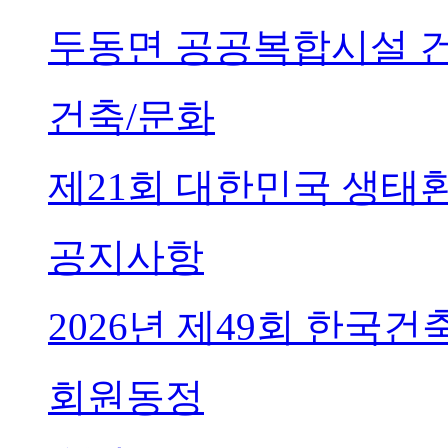
두동면 공공복합시설 
건축/문화
제21회 대한민국 생태
공지사항
2026년 제49회 한국
회원동정