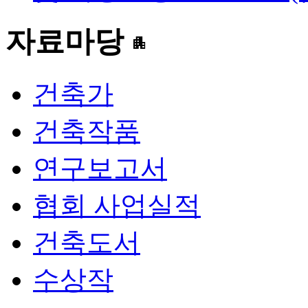
자료마당
apartment
건축가
건축작품
연구보고서
협회 사업실적
건축도서
수상작