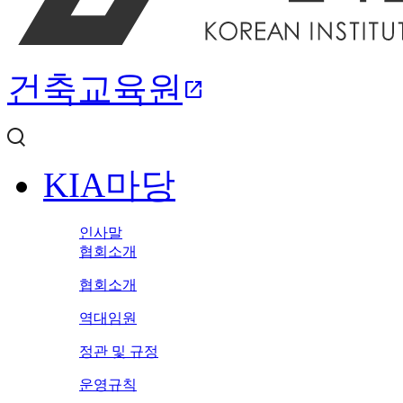
건축교육원
open_in_new
KIA마당
인사말
협회소개
협회소개
역대임원
정관 및 규정
운영규칙