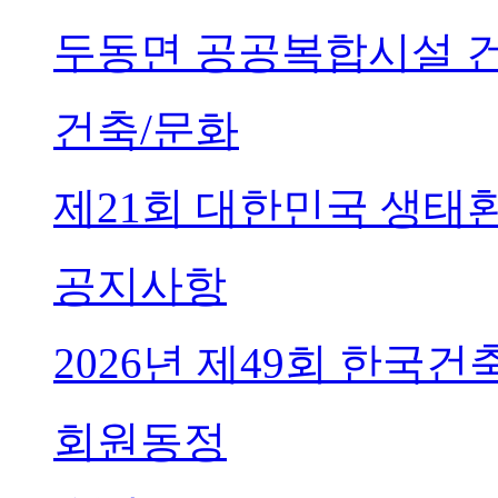
두동면 공공복합시설 
건축/문화
제21회 대한민국 생태
공지사항
2026년 제49회 한국
회원동정