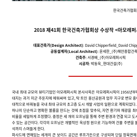
한국건축가협회상
2018 제41회 한국건축가
협회상 수상작 <아모레퍼
대표건축가(Design Architect)
: David Chipperfield_David Chip
공동설계자(Local Architect)
: 윤세한_(주)해안종합건
건축주
: 서경배_(주)아모레퍼시픽
시공자
: 박동욱_현대건설(주)
국내 최대 규모의 뷰티기업인 아모레퍼시픽 본사사옥은 아모레퍼시픽이 1956년부터
대지는 과거 미군 주둔지에 에워싸여 있고, 탁 트인 용산공원과 업무 지구로 변모 중
대적으로 바꿔놓을 국내 최대 규모의 초고층 도시 개발 사업의 일환으로 계획되었다.
하나의 단순하고 명확한 볼륨을 만드는 것에 초점을 맞추되, 자연 환기와 채광을 
비율을 세밀하게 조정했다. 중정은 세 개의 오프닝을 통해 주변 환경과 연결 되고 
수 있는 공간이다. 각각의 오프닝은 개별적인 옥상정 원으로 기능하며 건물 주변을 
석까지 스며들게 한다.
파사드에 면해있는 세개의 큰 보이드 공간은 루프가든으로 구성되며 단일 정육면체