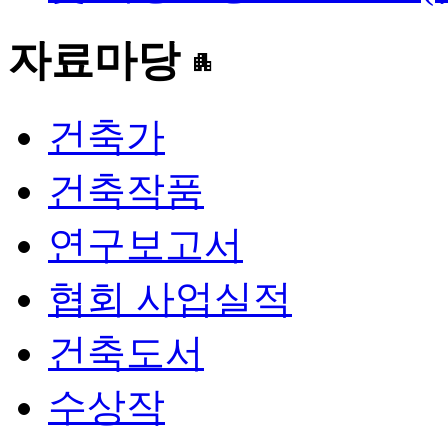
자료마당
apartment
건축가
건축작품
연구보고서
협회 사업실적
건축도서
수상작