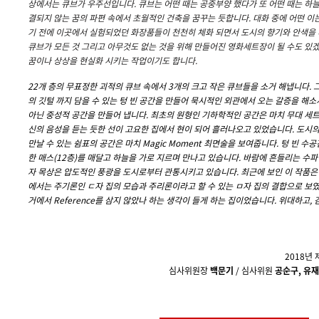
상에서는 큐브가 우주선입니다. 큐브는 어떤 때는 공중부양 했다가 또 어떤 때는 하늘
결되지 않는 꿈의 파편 속에서 초월적인 건축을 꿈꾸는 듯합니다. 대화 중에 어떤 이
기 전에 이곳에서 실험되었던 화장품들이 천천히 체화 되면서 도시의 향기와 안색을 
큐브가 모든 것 그리고 아무것도 없는 것을 위해 만들어진 영화세트장이 될 수도 있
꿈이나 상상을 현실화 시키는 작업이기도 합니다.
22개 층의 무표정한 괴적의 큐브 속에서 3개의 크고 작은 큐브들을 소거 해냅니다.
의 깃털 까지 담을 수 있는 텅 빈 공간을 만들어 묵시적인 외관에서 오는 갈증을 해
아닌 중성적 공간을 만들어 냅니다. 최초의 원형인 기하학적인 공간은 마치 무대 세트
신의 음성을 듣는 듯한 선이 고요한 집에서 현이 되어 흘러나오고 있었습니다. 도시의
만날 수 있는 쉼표의 공간은 마치 Magic Moment 최면술을 보여줍니다. 텅 빈 수공
한 매스(12층)를 매달고 하늘을 가로 지르며 만나고 있습니다. 바람에 흔들리는 수
자 목상은 압도적인 풍광을 도시로부터 관통시키고 있습니다. 최근에 보인 이 작품은
에서는 주기론인 ㄷ자 집의 모습과 주리론이라고 할 수 있는 ㅁ자 집의 결합으로 보
거에서 Reference를 삼지 않았나 하는 생각이 들게 하는 집이었습니다. 위대하고,
2018년
심사위원장
백문기
/ 심사위원
공순구, 유재