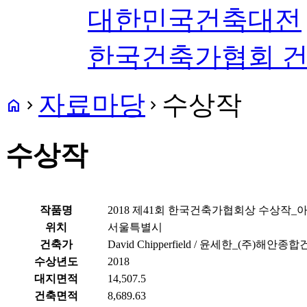
대한민국건축대전
한국건축가협회 
자료마당
수상작
home
navigate_next
navigate_next
수상작
작품명
2018 제41회 한국건축가협회상 수상작
위치
서울특별시
건축가
David Chipperfield / 윤세한_(주)해
수상년도
2018
대지면적
14,507.5
건축면적
8,689.63