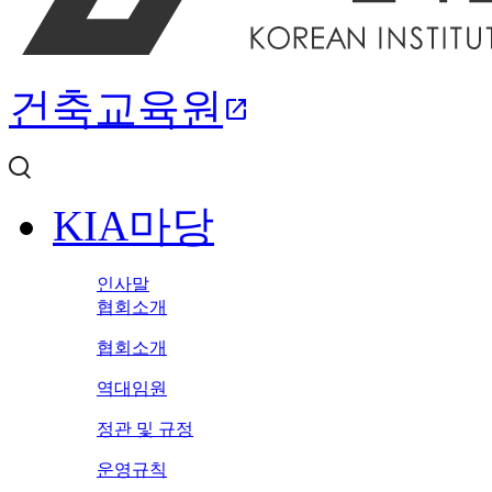
건축교육원
open_in_new
KIA마당
인사말
협회소개
협회소개
역대임원
정관 및 규정
운영규칙