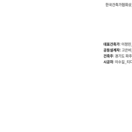
한국건축가협회상
대표건축가
: 이정
공동설계자:
고은비_
건축주
: 경기도 파
시공자
: 이수길_티디