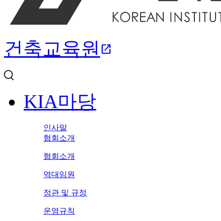
건축교육원
open_in_new
KIA마당
인사말
협회소개
협회소개
역대임원
정관 및 규정
운영규칙