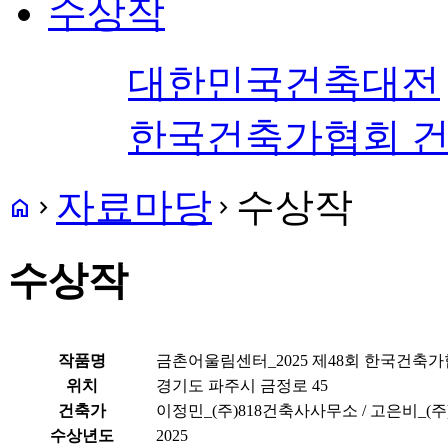
수상작
대한민국건축대전
한국건축가협회 
자료마당
수상작
home
navigate_next
navigate_next
수상작
작품명
금촌어울림센터_2025 제48회 한국건축
위치
경기도 파주시 금정로 45
건축가
이정민_(주)818건축사사무소 / 고은비_(
수상년도
2025