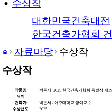
수상작
대한민국건축대전
한국건축가협회 
자료마당
수상작
home
navigate_next
navigate_next
수상작
작품명
박돈서_2025 한국건축가협회 특별상 제3
위치
-
건축가
박돈서 / 아주대학교 명예교수
수상년도
2025