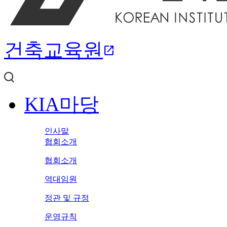
건축교육원
open_in_new
KIA마당
인사말
협회소개
협회소개
역대임원
정관 및 규정
운영규칙