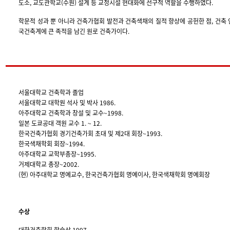
도소, 교도관학교(수원) 설계 등 교정시설 현대화에 선구적 역할을 수행하였다.
학문적 성과 뿐 아니라 건축가협회 발전과 건축색채의 질적 향상에 공헌한 점, 건축 
국건축계에 큰 족적을 남긴 원로 건축가이다.
서울대학교 건축학과 졸업
서울대학교 대학원 석사 및 박사 1986.
아주대학교 건축학과 창설 및 교수~1998.
일본 도쿄공대 객원 교수 1. ~ 12.
한국건축가협회 경기건축가회 초대 및 제2대 회장~1993.
한국색채학회 회장~1994.
아주대학교 교학부총장~1995.
거제대학교 총장~2002.
(현) 아주대학교 명예교수, 한국건축가협회 명예이사, 한국색채학회 명예회장
수상
대한건축학회 학술상 1997.