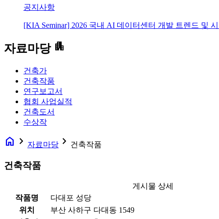
공지사항
[KIA Seminar] 2026 국내 AI 데이터센터 개발 트렌드 및
apartment
자료마당
건축가
건축작품
연구보고서
협회 사업실적
건축도서
수상작
home
navigate_next
navigate_next
자료마당
건축작품
건축작품
게시물 상세
작품명
다대포 성당
위치
부산 사하구 다대동 1549