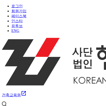
로그인
회원가입
페이스북
인스타
유투브
ENG
open_in_new
건축교육원