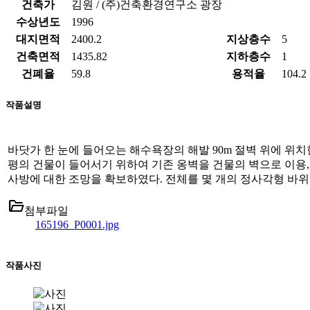
건축가
김원 / (주)건축환경연구소 광장
수상년도
1996
대지면적
2400.2
지상층수
5
건축면적
1435.82
지하층수
1
건폐율
59.8
용적율
104.2
작품설명
바닷가 한 눈에 들어오는 해수욕장의 해발 90m 절벽 위에 위치한
평의 건물이 들어서기 위하여 기존 옹벽을 건물의 벽으로 이용
사방에 대한 조망을 확보하였다. 전체를 몇 개의 정사각형 바위
folder_open
첨부파일
165196_P0001.jpg
작품사진