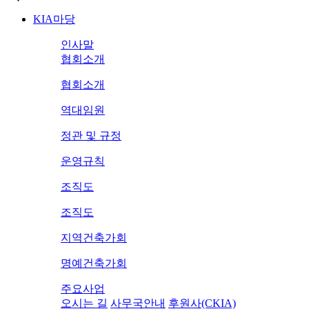
KIA마당
인사말
협회소개
협회소개
역대임원
정관 및 규정
운영규칙
조직도
조직도
지역건축가회
명예건축가회
주요사업
오시는 길
사무국안내
후원사(CKIA)