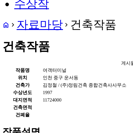
수상작
자료마당
건축작품
home
navigate_next
navigate_next
건축작품
게시
작품명
여객터미널
위치
인천 중구 운서동
건축가
김정철 / (주)정림건축 종합건축사사무소
수상년도
1997
대지면적
11724000
건축면적
건폐율
작품설명