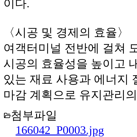
이다.
〈시공 및 경제의 효율〉
여객터미널 전반에 걸쳐 
시공의 효율성을 높이고 
있는 재료 사용과 에너지 
마감 계획으로 유지관리의
첨부파일
folder_open
166042_P0003.jpg