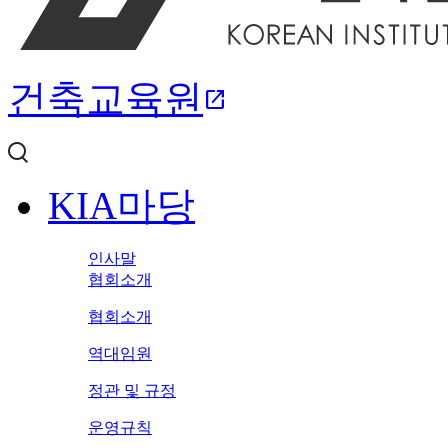
건축교육원
open_in_new
KIA마당
인사말
협회소개
협회소개
역대임원
정관 및 규정
운영규칙