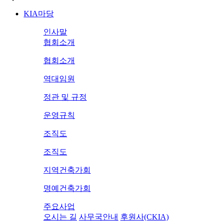
KIA마당
인사말
협회소개
협회소개
역대임원
정관 및 규정
운영규칙
조직도
조직도
지역건축가회
명예건축가회
주요사업
오시는 길
사무국안내
후원사(CKIA)