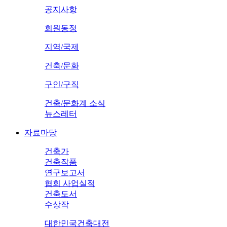
공지사항
회원동정
지역/국제
건축/문화
구인/구직
건축/문화계 소식
뉴스레터
자료마당
건축가
건축작품
연구보고서
협회 사업실적
건축도서
수상작
대한민국건축대전