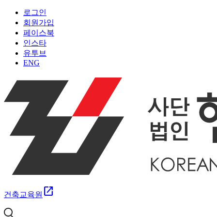
로그인
회원가입
페이스북
인스타
유투브
ENG
open_in_new
건축교육원