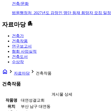
건축/문화
법원행정처_2027년도 감정인 명단 등재 희망자 모집 일정
apartment
자료마당
건축가
건축작품
연구보고서
협회 사업실적
건축도서
수상작
home
navigate_next
navigate_next
자료마당
건축작품
건축작품
게시물 상세
작품명
대연성결교회
위치
부산 남구 대연동