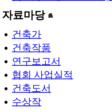
자료마당
apartment
건축가
건축작품
연구보고서
협회 사업실적
건축도서
수상작