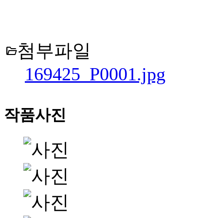
첨부파일
folder_open
169425_P0001.jpg
작품사진