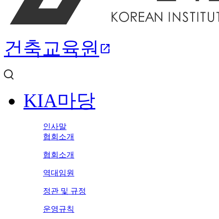
건축교육원
open_in_new
KIA마당
인사말
협회소개
협회소개
역대임원
정관 및 규정
운영규칙