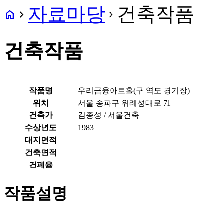
자료마당
건축작품
home
navigate_next
navigate_next
건축작품
작품명
우리금융아트홀(구 역도 경기장)
위치
서울 송파구 위례성대로 71
건축가
김종성 / 서울건축
수상년도
1983
대지면적
건축면적
건폐율
작품설명