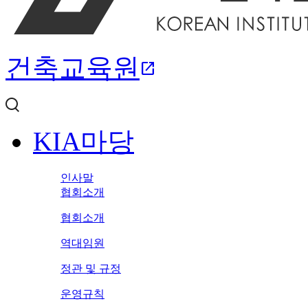
건축교육원
open_in_new
KIA마당
인사말
협회소개
협회소개
역대임원
정관 및 규정
운영규칙