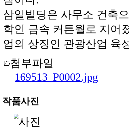
삼일빌딩은 사무소 건축으
학인 금속 커튼월로 지어졌
업의 상징인 관광산업 육성
첨부파일
folder_open
169513_P0002.jpg
작품사진