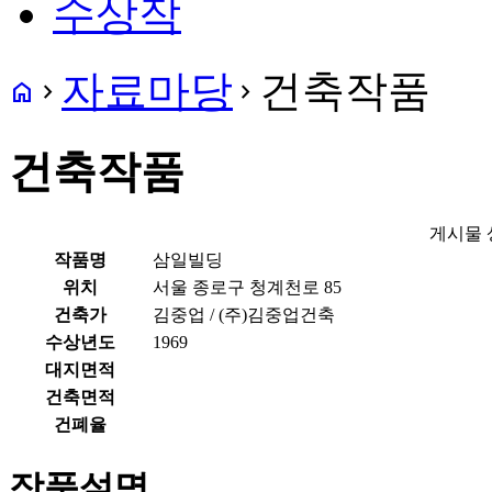
수상작
자료마당
건축작품
home
navigate_next
navigate_next
건축작품
게시물 
작품명
삼일빌딩
위치
서울 종로구 청계천로 85
건축가
김중업 / (주)김중업건축
수상년도
1969
대지면적
건축면적
건폐율
작품설명