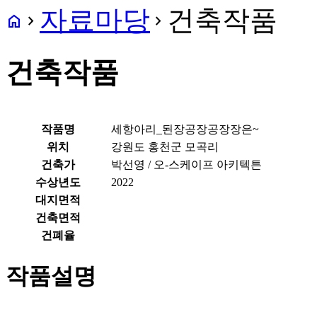
자료마당
건축작품
home
navigate_next
navigate_next
건축작품
작품명
세항아리_된장공장공장장은~
위치
강원도 홍천군 모곡리
건축가
박선영 / 오-스케이프 아키텍튼
수상년도
2022
대지면적
건축면적
건폐율
작품설명