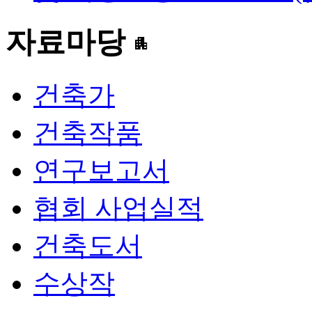
자료마당
apartment
건축가
건축작품
연구보고서
협회 사업실적
건축도서
수상작