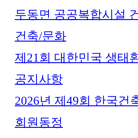
두동면 공공복합시설 
건축/문화
제21회 대한민국 생태
공지사항
2026년 제49회 한국
회원동정