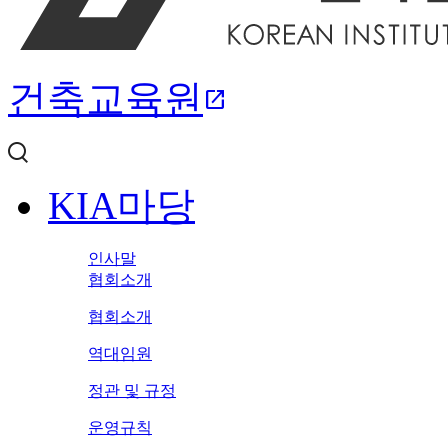
건축교육원
open_in_new
KIA마당
인사말
협회소개
협회소개
역대임원
정관 및 규정
운영규칙