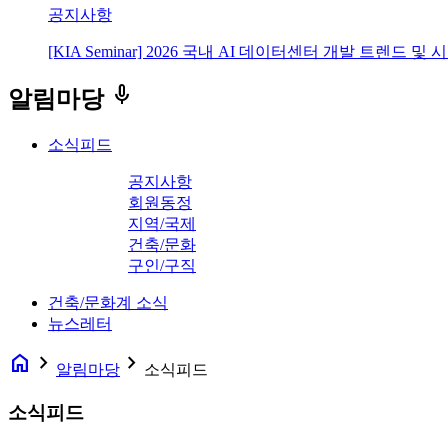
공지사항
[KIA Seminar] 2026 국내 AI 데이터센터 개발 트렌드 및
keyboard_voice
알림마당
소식피드
공지사항
회원동정
지역/국제
건축/문화
구인/구직
건축/문화계 소식
뉴스레터
home
navigate_next
navigate_next
알림마당
소식피드
소식피드