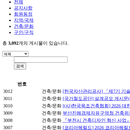
전체
공지사항
회원동정
지역/국제
건축/문화
구인/구직
총
3,092
개의 게시물이 있습니다.
번호
3012
건축/문화
[한국자산관리공사] 「제7기 기
3011
건축/문화
[국가철도공단] 설계공모 게시문(
3010
건축/문화
[(사)한국목조건축협회] 2026
3009
건축/문화
부산진해경제자유구역청 건축위원
3008
건축/문화
『부천시 건축디자인 혁신 사업』 공
3007
건축/문화
[코리아헤럴드] 2026 코리아헤