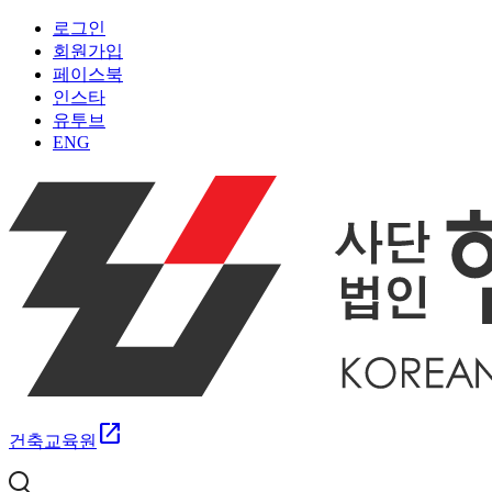
로그인
회원가입
페이스북
인스타
유투브
ENG
open_in_new
건축교육원