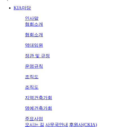
KIA마당
인사말
협회소개
협회소개
역대임원
정관 및 규정
운영규칙
조직도
조직도
지역건축가회
명예건축가회
주요사업
오시는 길
사무국안내
후원사(CKIA)