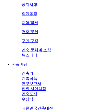
공지사항
회원동정
지역/국제
건축/문화
구인/구직
건축/문화계 소식
뉴스레터
자료마당
건축가
건축작품
연구보고서
협회 사업실적
건축도서
수상작
대한민국건축대전