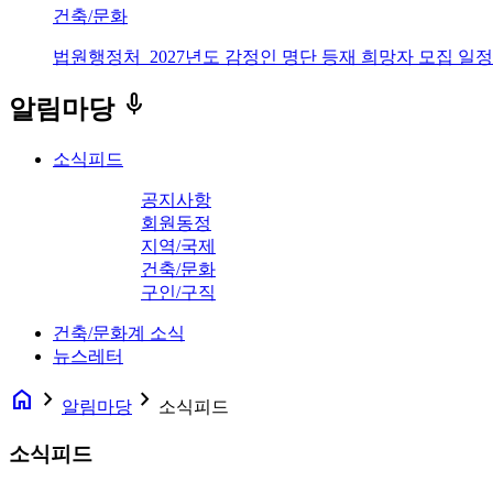
건축/문화
법원행정처_2027년도 감정인 명단 등재 희망자 모집 일정
keyboard_voice
알림마당
소식피드
공지사항
회원동정
지역/국제
건축/문화
구인/구직
건축/문화계 소식
뉴스레터
home
navigate_next
navigate_next
알림마당
소식피드
소식피드