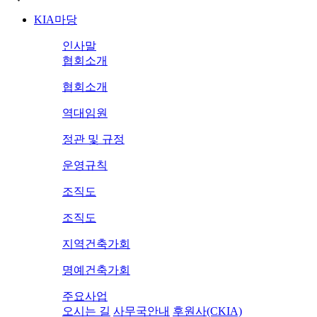
KIA마당
인사말
협회소개
협회소개
역대임원
정관 및 규정
운영규칙
조직도
조직도
지역건축가회
명예건축가회
주요사업
오시는 길
사무국안내
후원사(CKIA)