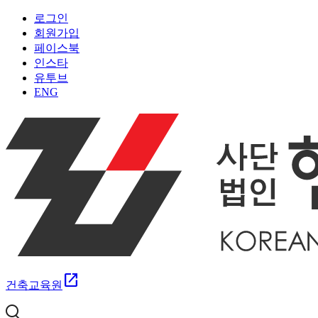
로그인
회원가입
페이스북
인스타
유투브
ENG
open_in_new
건축교육원