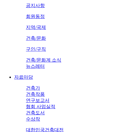
공지사항
회원동정
지역/국제
건축/문화
구인/구직
건축/문화계 소식
뉴스레터
자료마당
건축가
건축작품
연구보고서
협회 사업실적
건축도서
수상작
대한민국건축대전