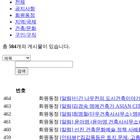
전체
공지사항
회원동정
지역/국제
건축/문화
구인/구직
총
584
개의 게시물이 있습니다.
번호
464
회원동정
[알림]신간 나우천의 도시건축이야
463
회원동정
[알림]김경숙 명예건축가 ASIAN CI
462
회원동정
[알림]최명철(단우건축사사무소) 명
461
회원동정
[알림] 윤아영 (윤아영 건축사사무소
460
회원동정
[칼럼] 선진 건축문화예술 정책 사례
459
회원동정
[인터뷰]“집값폭등은 토지 문제, 고