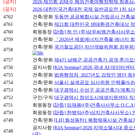
[공지]
2026 제35회 김태수 해외건축여행장학제 최종심
[공지]
2026 대한민국건축대전 국제 일반공모전 1차 심
4762
건축/문화
두동면 공공복합시설 건립공사 건축
4761
건축/문화
제21회 대한민국 생태환경건축대상 작
4760
회원동정
[訃告] 허 인 (주)삼우씨엠건축사사무
4759
건축/문화
「2026년 제로에너지건축물 에너지 
건축/문화
국가철도공단 자산개발위원회 외부위원 후보자
4758
4757
건축/문화
제4기 남해군 공공건축가 공개 추가모
4756
공지사항
[KIA Seminar] 2026 국내 AI 데이
4755
건축/문화
법원행정처_2027년도 감정인 명단 등
4754
건축/문화
서울시 설계공모 심사위원 인력풀(S-Po
4753
건축/문화
대구광역시 수성구 공공건축가/계획가
4752
구인/구직
대구광역시 창의도시재생지원센터 직원
4751
회원동정
[訃告] 임재용((주)건축사사무소 O.C.A
4750
회원동정
[訃告] 한병익((주)상지건축사사무소)
4749
건축/문화
[LH] 화성동탄1 복합체육시설 건축
공지사항
[KIA Seminar] 2026 지역소멸시대
4748
(금)