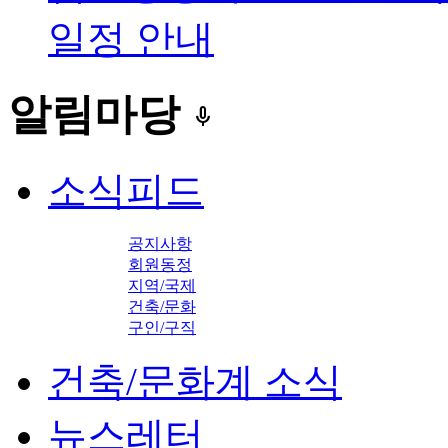
일정 안내
알림마당
keyboard_voice
소식피드
공지사항
회원동정
지역/국제
건축/문화
구인/구직
건축/문화계 소식
뉴스레터