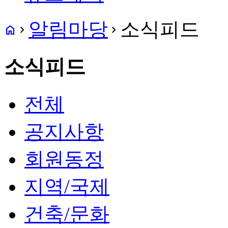
알림마당
소식피드
home
navigate_next
navigate_next
소식피드
전체
공지사항
회원동정
지역/국제
건축/문화