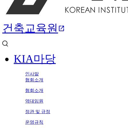
건축교육원
open_in_new
KIA마당
인사말
협회소개
협회소개
역대임원
정관 및 규정
운영규칙