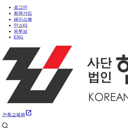
로그인
회원가입
페이스북
인스타
유투브
ENG
open_in_new
건축교육원