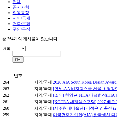
전체
공지사항
회원동정
지역/국제
건축/문화
구인/구직
총
264
개의 게시물이 있습니다.
번호
264
지역/국제
2026 AIA South Korea Design Award
263
지역/국제
[연세-AA 비지팅스쿨 서울 초청강연] 테즈카 아
262
지역/국제
[소식] 한영근 FIKA 대표회장(KI
261
지역/국제
[KOTRA 세계엑스포팀] 2027 
260
지역/국제
[제주현대미술관] 김석윤 건축전 (2월
259
지역/국제
미국건축가협회(AIA) 한국섹션 디