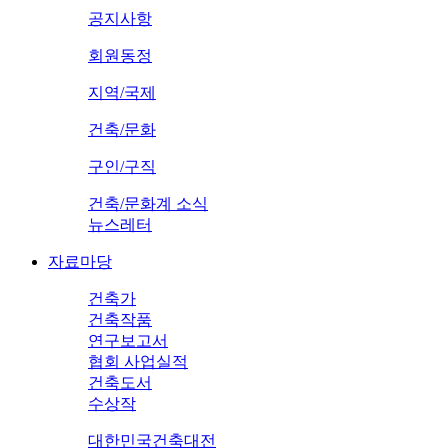
공지사항
회원동정
지역/국제
건축/문화
구인/구직
건축/문화계 소식
뉴스레터
자료마당
건축가
건축작품
연구보고서
협회 사업실적
건축도서
수상작
대한민국건축대전