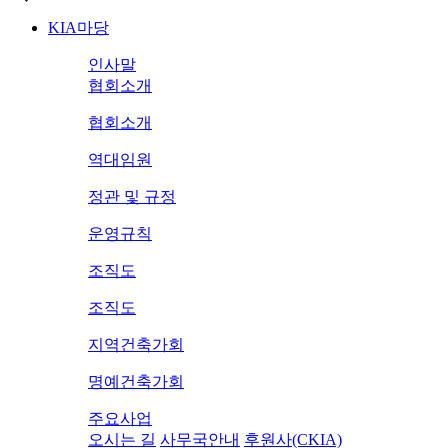
KIA마당
인사말
협회소개
협회소개
역대임원
정관 및 규정
운영규칙
조직도
조직도
지역건축가회
명예건축가회
주요사업
오시는 길
사무국안내
후원사(CKIA)