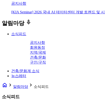
공지사항
[KIA Seminar] 2026 국내 AI 데이터센터 개발 트렌드 및
keyboard_voice
알림마당
소식피드
공지사항
회원동정
지역/국제
건축/문화
구인/구직
건축/문화계 소식
뉴스레터
home
navigate_next
navigate_next
알림마당
소식피드
소식피드