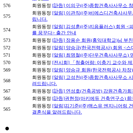
576
회원동정
[訃告] 이의구((주)종합건축사사무소 
회원동정
[알림] 이관직((주)비에스디건축사사무
575
립니다.
회원동정
[알림] 김성훈((주)지음플러스) 회원 
574
를 꿈꾸다> 출간 안내
573
회원동정
[訃告] 장용순 회원(홍익대학교)님 부
572
회원동정
[알림] 양승규(한국전력공사) 회원 <스
571
회원동정
[알림] 최명철((주)단우건축사사무소)
570
회원동정
[전시회] 「청출어람: 이충기 교수와 
569
회원동정
[알림] 양승규 회원(한국전력공사 차장
회원동정
[알림] 고성천((주)종합건축사사무소 시
568
려드립니다.
567
회원동정
[訃告] 연성호(건축공방) 강원건축가
566
회원동정
[訃告]권현정(아키에듀 건축연구소) 
회원동정
[알림]김기준((주)맥스유 엔지니어링
565
결혼식을 알려드립니다.