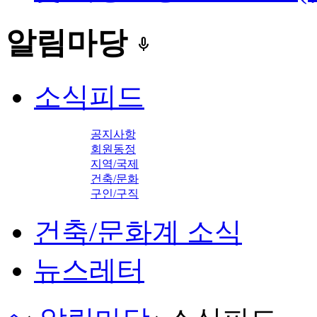
알림마당
keyboard_voice
소식피드
공지사항
회원동정
지역/국제
건축/문화
구인/구직
건축/문화계 소식
뉴스레터