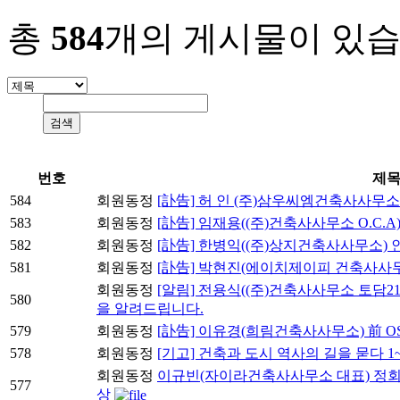
총
584
개의 게시물이 있습
번호
제
584
회원동정
[訃告] 허 인 (주)삼우씨엠건축사사무
583
회원동정
[訃告] 임재용((주)건축사사무소 O.C.A
582
회원동정
[訃告] 한병익((주)상지건축사사무소)
581
회원동정
[訃告] 박현진(에이치제이피 건축사사무
회원동정
[알림] 전용식((주)건축사사무소 토담
580
을 알려드립니다.
579
회원동정
[訃告] 이유경(희림건축사사무소) 前 
578
회원동정
[기고] 건축과 도시 역사의 길을 묻다 1
회원동정
이규빈(자이라건축사사무소 대표) 정회원
577
상