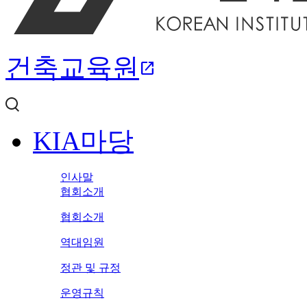
건축교육원
open_in_new
KIA마당
인사말
협회소개
협회소개
역대임원
정관 및 규정
운영규칙