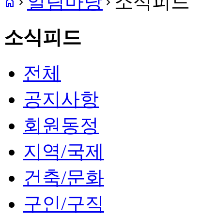
알림마당
소식피드
home
navigate_next
navigate_next
소식피드
전체
공지사항
회원동정
지역/국제
건축/문화
구인/구직