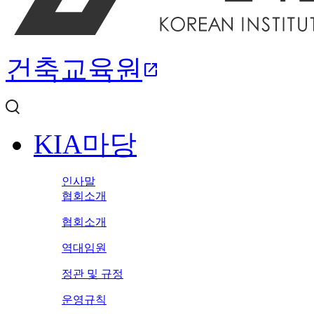
건축교육원
open_in_new
KIA마당
인사말
협회소개
협회소개
역대임원
정관 및 규정
운영규칙