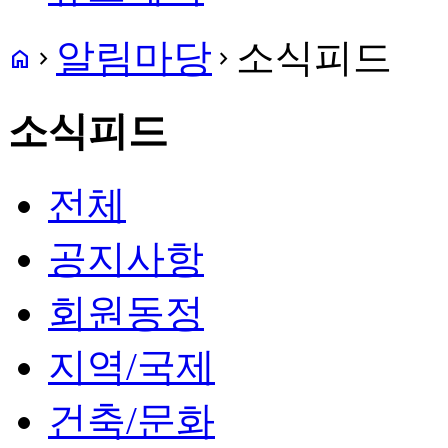
알림마당
소식피드
home
navigate_next
navigate_next
소식피드
전체
공지사항
회원동정
지역/국제
건축/문화