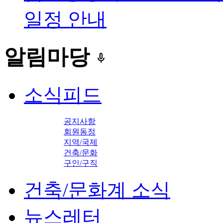
일정 안내
알림마당
keyboard_voice
소식피드
공지사항
회원동정
지역/국제
건축/문화
구인/구직
건축/문화계 소식
뉴스레터