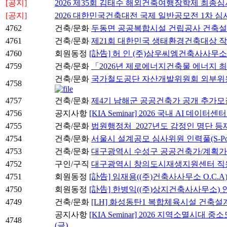
[공지]
2026 제35회 김태수 해외건축여행장학제 최종심
[공지]
2026 대한민국건축대전 국제 일반공모전 1차 심
4762
건축/문화
두동면 공공복합시설 건립공사 건축
4761
건축/문화
제21회 대한민국 생태환경건축대상 작
4760
회원동정
[訃告] 허 인 (주)삼우씨엠건축사사무
4759
건축/문화
「2026년 제로에너지건축물 에너지 
건축/문화
국가철도공단 자산개발위원회 외부위원 후보자
4758
4757
건축/문화
제4기 남해군 공공건축가 공개 추가모
4756
공지사항
[KIA Seminar] 2026 국내 AI 데이
4755
건축/문화
법원행정처_2027년도 감정인 명단 등
4754
건축/문화
서울시 설계공모 심사위원 인력풀(S-Po
4753
건축/문화
대구광역시 수성구 공공건축가/계획가
4752
구인/구직
대구광역시 창의도시재생지원센터 직원
4751
회원동정
[訃告] 임재용((주)건축사사무소 O.C.A
4750
회원동정
[訃告] 한병익((주)상지건축사사무소)
4749
건축/문화
[LH] 화성동탄1 복합체육시설 건축
공지사항
[KIA Seminar] 2026 지역소멸시대
4748
(금)