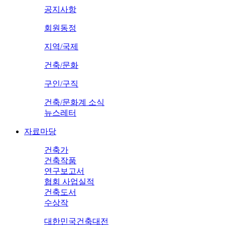
공지사항
회원동정
지역/국제
건축/문화
구인/구직
건축/문화계 소식
뉴스레터
자료마당
건축가
건축작품
연구보고서
협회 사업실적
건축도서
수상작
대한민국건축대전