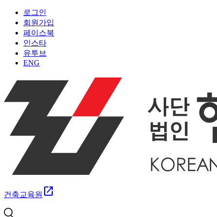
로그인
회원가입
페이스북
인스타
유투브
ENG
open_in_new
건축교육원