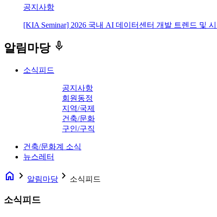
공지사항
[KIA Seminar] 2026 국내 AI 데이터센터 개발 트렌드 및
keyboard_voice
알림마당
소식피드
공지사항
회원동정
지역/국제
건축/문화
구인/구직
건축/문화계 소식
뉴스레터
home
navigate_next
navigate_next
알림마당
소식피드
소식피드