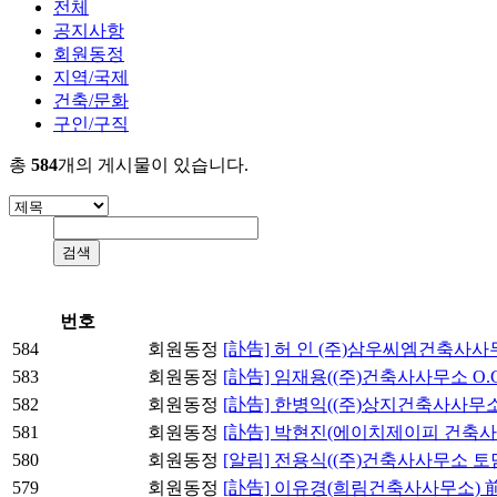
전체
공지사항
회원동정
지역/국제
건축/문화
구인/구직
총
584
개의 게시물이 있습니다.
번호
584
회원동정
[訃告] 허 인 (주)삼우씨엠건축사
583
회원동정
[訃告] 임재용((주)건축사사무소 O.
582
회원동정
[訃告] 한병익((주)상지건축사사무
581
회원동정
[訃告] 박현진(에이치제이피 건축사
580
회원동정
[알림] 전용식((주)건축사사무소 
579
회원동정
[訃告] 이유경(희림건축사사무소) 