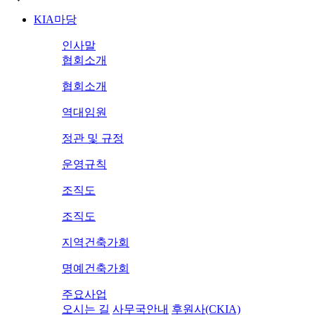
KIA마당
인사말
협회소개
협회소개
역대임원
정관 및 규정
운영규칙
조직도
조직도
지역건축가회
명예건축가회
주요사업
오시는 길
사무국안내
후원사(CKIA)