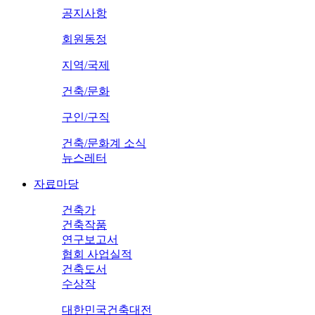
공지사항
회원동정
지역/국제
건축/문화
구인/구직
건축/문화계 소식
뉴스레터
자료마당
건축가
건축작품
연구보고서
협회 사업실적
건축도서
수상작
대한민국건축대전