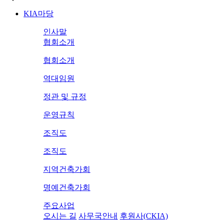
KIA마당
인사말
협회소개
협회소개
역대임원
정관 및 규정
운영규칙
조직도
조직도
지역건축가회
명예건축가회
주요사업
오시는 길
사무국안내
후원사(CKIA)