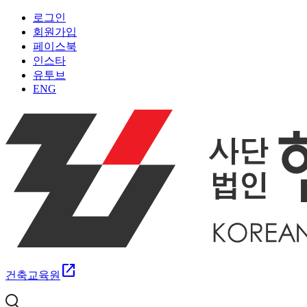
로그인
회원가입
페이스북
인스타
유투브
ENG
open_in_new
건축교육원