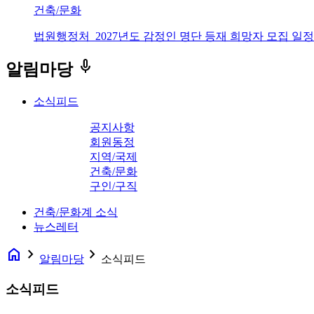
건축/문화
법원행정처_2027년도 감정인 명단 등재 희망자 모집 일정
keyboard_voice
알림마당
소식피드
공지사항
회원동정
지역/국제
건축/문화
구인/구직
건축/문화계 소식
뉴스레터
home
navigate_next
navigate_next
알림마당
소식피드
소식피드