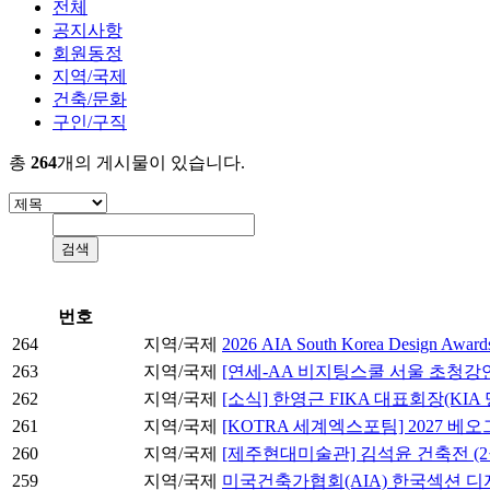
전체
공지사항
회원동정
지역/국제
건축/문화
구인/구직
총
264
개의 게시물이 있습니다.
번호
264
지역/국제
2026 AIA South Korea Design Award
263
지역/국제
[연세-AA 비지팅스쿨 서울 초청강연] 테즈카 아
262
지역/국제
[소식] 한영근 FIKA 대표회장(KI
261
지역/국제
[KOTRA 세계엑스포팀] 2027 
260
지역/국제
[제주현대미술관] 김석윤 건축전 (2월
259
지역/국제
미국건축가협회(AIA) 한국섹션 디