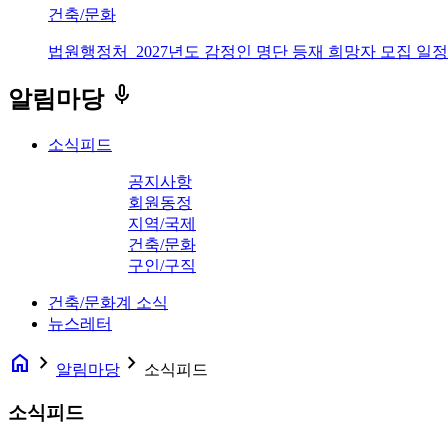
건축/문화
법원행정처_2027년도 감정인 명단 등재 희망자 모집 일정
keyboard_voice
알림마당
소식피드
공지사항
회원동정
지역/국제
건축/문화
구인/구직
건축/문화계 소식
뉴스레터
home
navigate_next
navigate_next
알림마당
소식피드
소식피드