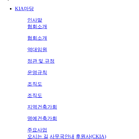
KIA마당
인사말
협회소개
협회소개
역대임원
정관 및 규정
운영규칙
조직도
조직도
지역건축가회
명예건축가회
주요사업
오시는 길
사무국안내
후원사(CKIA)