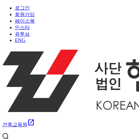
로그인
회원가입
페이스북
인스타
유투브
ENG
open_in_new
건축교육원