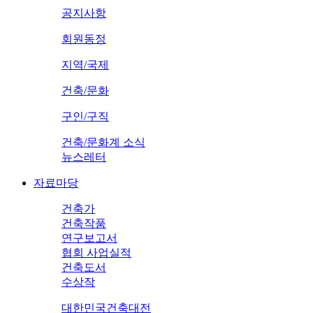
공지사항
회원동정
지역/국제
건축/문화
구인/구직
건축/문화계 소식
뉴스레터
자료마당
건축가
건축작품
연구보고서
협회 사업실적
건축도서
수상작
대한민국건축대전