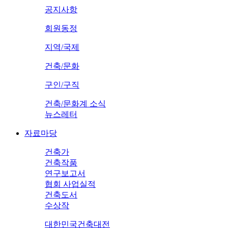
공지사항
회원동정
지역/국제
건축/문화
구인/구직
건축/문화계 소식
뉴스레터
자료마당
건축가
건축작품
연구보고서
협회 사업실적
건축도서
수상작
대한민국건축대전