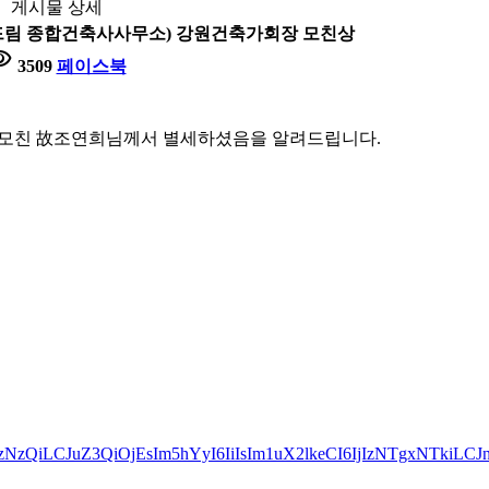
게시물 상세
더드림 종합건축사사무소) 강원건축가회장 모친상
ility
3509
페이스북
 모친 故조연희님께서 별세하셨음을 알려드립니다.
ODUzNzQiLCJuZ3QiOjEsIm5hYyI6IiIsIm1uX2lkeCI6IjIzNTgxNTkiLCJ