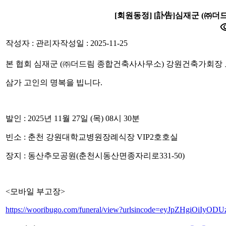
[회원동정] [訃告]심재군 (㈜
visib
작성자 : 관리자
작성일 : 2025-11-25
본 협회 심재군 (㈜더드림 종합건축사사무소) 강원건축가회장
삼가 고인의 명복을 빕니다.
발인 : 2025년 11월 27일 (목) 08시 30분
빈소 : 춘천 강원대학교병원장례식장 VIP2호호실
장지 : 동산추모공원(춘천시동산면종자리로331-50)
<모바일 부고장>
https://wooribugo.com/funeral/view?urlsincode=eyJpZHgiOiIy