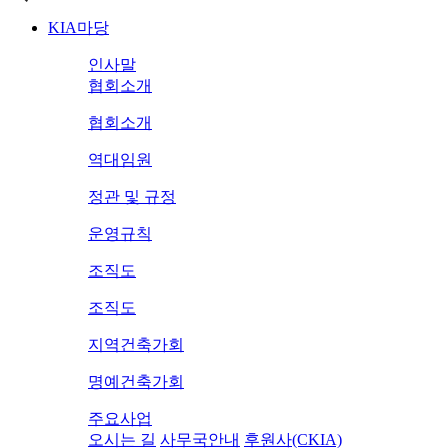
KIA마당
인사말
협회소개
협회소개
역대임원
정관 및 규정
운영규칙
조직도
조직도
지역건축가회
명예건축가회
주요사업
오시는 길
사무국안내
후원사(CKIA)