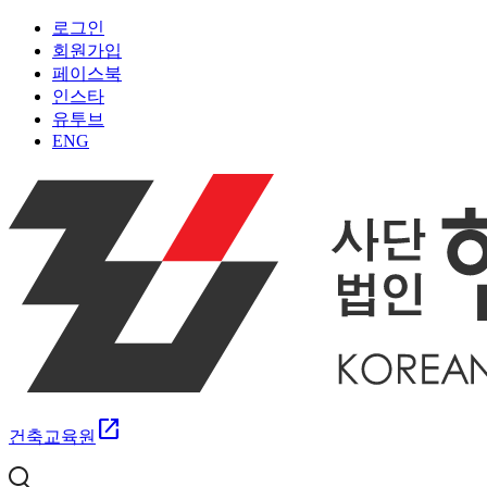
로그인
회원가입
페이스북
인스타
유투브
ENG
open_in_new
건축교육원