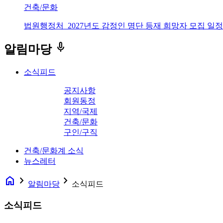
건축/문화
법원행정처_2027년도 감정인 명단 등재 희망자 모집 일정
keyboard_voice
알림마당
소식피드
공지사항
회원동정
지역/국제
건축/문화
구인/구직
건축/문화계 소식
뉴스레터
home
navigate_next
navigate_next
알림마당
소식피드
소식피드