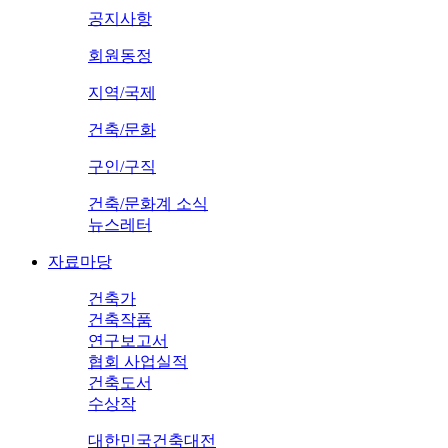
공지사항
회원동정
지역/국제
건축/문화
구인/구직
건축/문화계 소식
뉴스레터
자료마당
건축가
건축작품
연구보고서
협회 사업실적
건축도서
수상작
대한민국건축대전