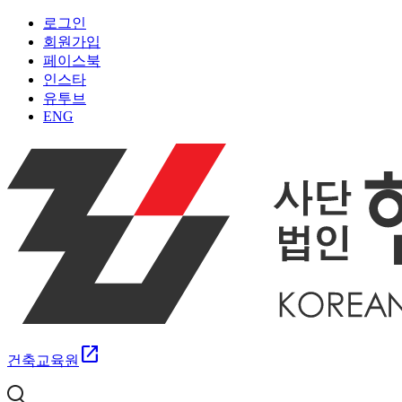
로그인
회원가입
페이스북
인스타
유투브
ENG
open_in_new
건축교육원