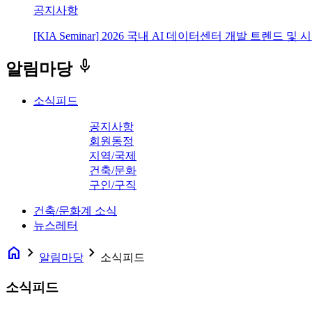
공지사항
[KIA Seminar] 2026 국내 AI 데이터센터 개발 트렌드 및
keyboard_voice
알림마당
소식피드
공지사항
회원동정
지역/국제
건축/문화
구인/구직
건축/문화계 소식
뉴스레터
home
navigate_next
navigate_next
알림마당
소식피드
소식피드