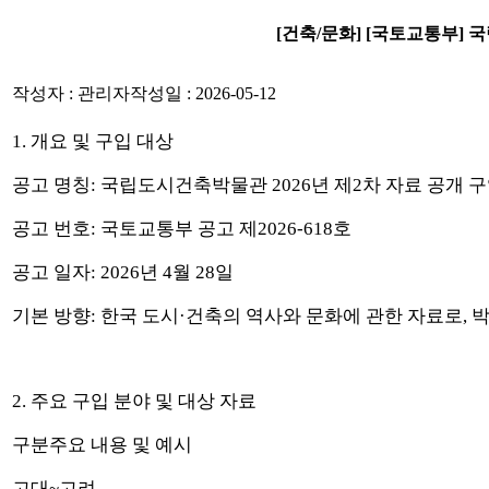
[건축/문화] [국토교통부] 
작성자 : 관리자
작성일 : 2026-05-12
1.
개요 및 구입 대상
공고 명칭
:
국립도시건축박물관
2026
년 제
2
차 자료 공개 
공고 번호
:
국토교통부 공고 제
2026-618
호
공고 일자
: 2026
년
4
월
28
일
기본 방향
:
한국 도시
·
건축의 역사와 문화에 관한 자료로
,
박
2.
주요 구입 분야 및 대상 자료
구분
주요 내용 및 예시
고대
~
고려