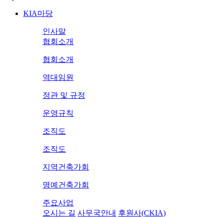
KIA마당
인사말
협회소개
협회소개
역대임원
정관 및 규정
운영규칙
조직도
조직도
지역건축가회
명예건축가회
주요사업
오시는 길
사무국안내
후원사(CKIA)