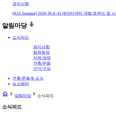
공지사항
[KIA Seminar] 2026 국내 AI 데이터센터 개발 트렌드 및
keyboard_voice
알림마당
소식피드
공지사항
회원동정
지역/국제
건축/문화
구인/구직
건축/문화계 소식
뉴스레터
home
navigate_next
navigate_next
알림마당
소식피드
소식피드