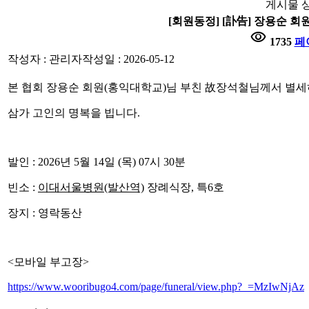
게시물 
[회원동정] [訃告] 장용순 
visibility
1735
페
작성자 : 관리자
작성일 : 2026-05-12
본 협회 장용순 회원(홍익대학교)님 부친 故장석철님께서 별
삼가 고인의 명복을 빕니다.
발인 : 2026년 5월 14일 (목) 07시 30분
빈소 :
이대서울병원(발산역)
장례식장, 특6호
장지 : 영락동산
<모바일 부고장>
https://www.wooribugo4.com/page/funeral/view.php?_=MzIwNjAz