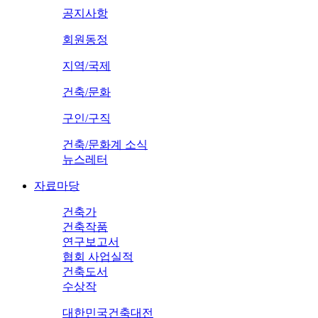
공지사항
회원동정
지역/국제
건축/문화
구인/구직
건축/문화계 소식
뉴스레터
자료마당
건축가
건축작품
연구보고서
협회 사업실적
건축도서
수상작
대한민국건축대전