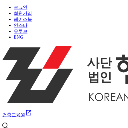
로그인
회원가입
페이스북
인스타
유투브
ENG
open_in_new
건축교육원