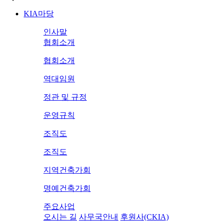
KIA마당
인사말
협회소개
협회소개
역대임원
정관 및 규정
운영규칙
조직도
조직도
지역건축가회
명예건축가회
주요사업
오시는 길
사무국안내
후원사(CKIA)