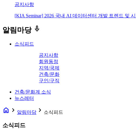
공지사항
[KIA Seminar] 2026 국내 AI 데이터센터 개발 트렌드 및
keyboard_voice
알림마당
소식피드
공지사항
회원동정
지역/국제
건축/문화
구인/구직
건축/문화계 소식
뉴스레터
home
navigate_next
navigate_next
알림마당
소식피드
소식피드