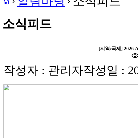
알림마당
소식피드
home
navigate_next
navigate_next
소식피드
[지역/국제] 2026 AI
visibili
작성자 : 관리자
작성일 : 20