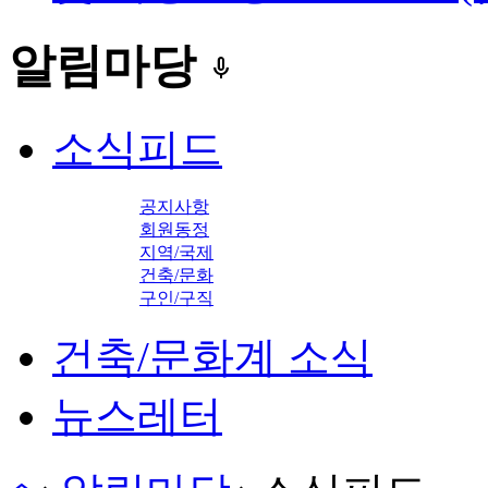
알림마당
keyboard_voice
소식피드
공지사항
회원동정
지역/국제
건축/문화
구인/구직
건축/문화계 소식
뉴스레터