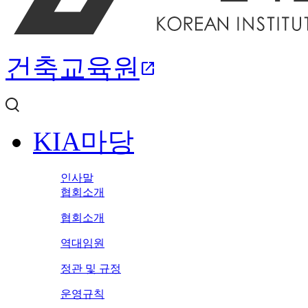
건축교육원
open_in_new
KIA마당
인사말
협회소개
협회소개
역대임원
정관 및 규정
운영규칙