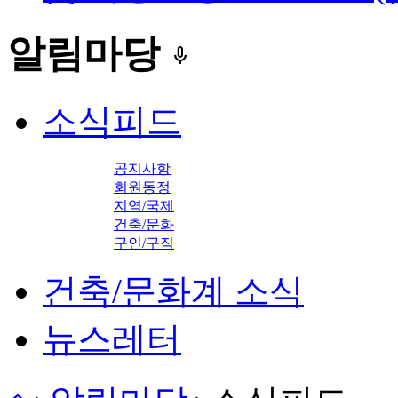
알림마당
keyboard_voice
소식피드
공지사항
회원동정
지역/국제
건축/문화
구인/구직
건축/문화계 소식
뉴스레터