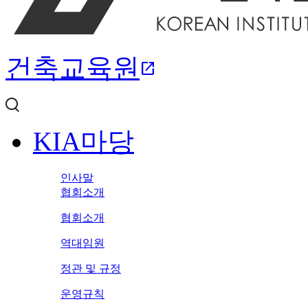
건축교육원
open_in_new
KIA마당
인사말
협회소개
협회소개
역대임원
정관 및 규정
운영규칙