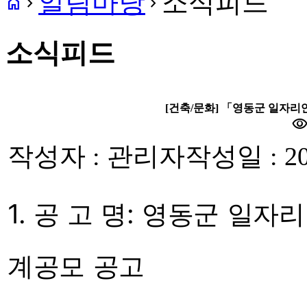
알림마당
소식피드
home
navigate_next
navigate_next
소식피드
[건축/문화] 「영동군 일자
visibilit
작성자 : 관리자
작성일 : 20
1. 공 고 명: 영동군 일
계공모 공고