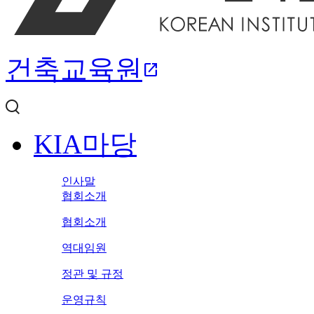
건축교육원
open_in_new
KIA마당
인사말
협회소개
협회소개
역대임원
정관 및 규정
운영규칙