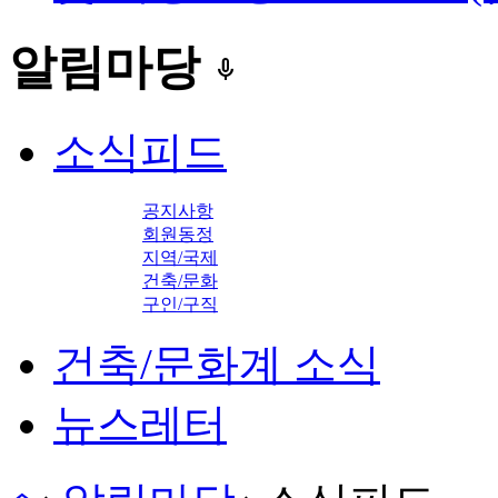
알림마당
keyboard_voice
소식피드
공지사항
회원동정
지역/국제
건축/문화
구인/구직
건축/문화계 소식
뉴스레터