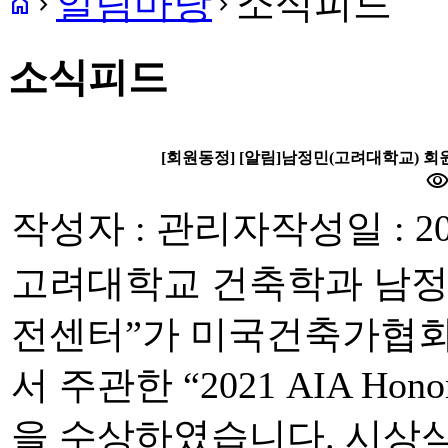
알림마당
소식피드
home
navigate_next
navigate_next
소식피드
[회원동정] [알림]남정민(고려대학교) 회원 “2
visibilit
작성자 : 관리자
작성일 : 20
고려대학교 건축학과 남정민
전센터”가 미국건축가협회 홍콩
서 주관한 “2021 AIA Hon
을 수상하였습니다. 시상식은 