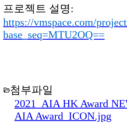
프로젝트 설명:
https://vmspace.com/project
base_seq=MTU2OQ==
첨부파일
folder_open
2021_AIA HK Award NE
AIA Award_ICON.jpg