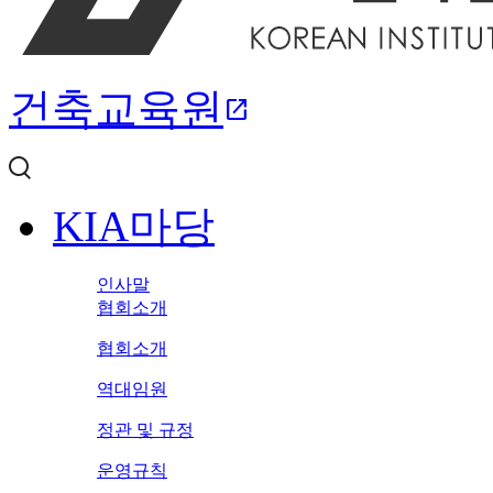
건축교육원
open_in_new
KIA마당
인사말
협회소개
협회소개
역대임원
정관 및 규정
운영규칙