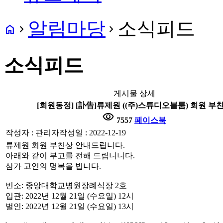
알림마당
소식피드
home
navigate_next
navigate_next
소식피드
게시물 상세
[회원동정] [訃告]류제원 ((주)스튜디오블룸) 회원 부
visibility
7557
페이스북
작성자 : 관리자
작성일 : 2022-12-19
류제원 회원 부친상 안내드립니다.
아래와 같이 부고를 전해 드립니니다.
삼가 고인의 명복을 빕니다.
빈소: 중앙대학교병원장례식장 2호
입관: 2022년 12월 21일 (수요일) 12시
벌인: 2022년 12월 21일 (수요일) 13시