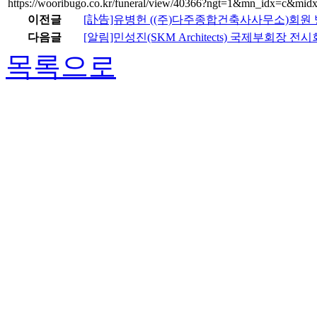
https://wooribugo.co.kr/funeral/view/40366?ngt=1&mn_idx=c&mid
이전글
[訃告]유병헌 ((주)다주종합건축사사무소)회원
다음글
[알림]민성진(SKM Architects) 국제부회장 전
목록으로