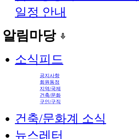
일정 안내
알림마당
keyboard_voice
소식피드
공지사항
회원동정
지역/국제
건축/문화
구인/구직
건축/문화계 소식
뉴스레터