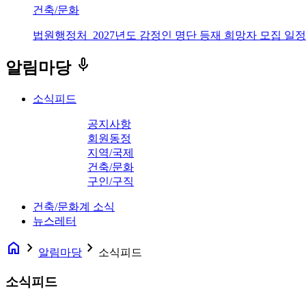
건축/문화
법원행정처_2027년도 감정인 명단 등재 희망자 모집 일정
keyboard_voice
알림마당
소식피드
공지사항
회원동정
지역/국제
건축/문화
구인/구직
건축/문화계 소식
뉴스레터
home
navigate_next
navigate_next
알림마당
소식피드
소식피드