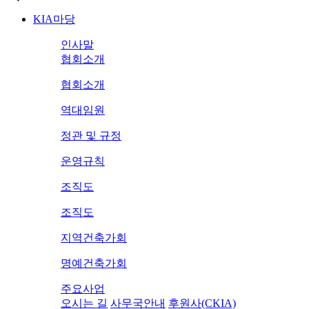
KIA마당
인사말
협회소개
협회소개
역대임원
정관 및 규정
운영규칙
조직도
조직도
지역건축가회
명예건축가회
주요사업
오시는 길
사무국안내
후원사(CKIA)