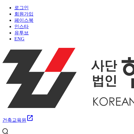
로그인
회원가입
페이스북
인스타
유투브
ENG
open_in_new
건축교육원