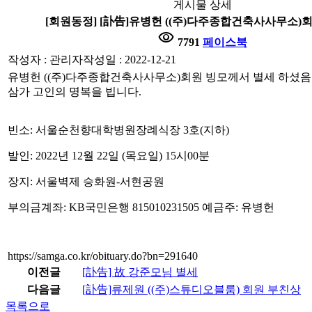
게시물 상세
[회원동정] [訃告]유병헌 ((주)다주종합건축사사무소)
visibility
7791
페이스북
작성자 : 관리자
작성일 : 2022-12-21
유병헌 ((주)다주종합건축사사무소)회원 빙모께서 별세 하셨음
삼가 고인의 명복을 빕니다.
빈소: 서울순천향대학병원장례식장 3호(지하)
발인: 2022년 12월 22일 (목요일) 15시00분
장지: 서울벽제 승화원-서현공원
부의금계좌: KB국민은행 815010231505 예금주: 유병헌
https://samga.co.kr/obituary.do?bn=291640
이전글
[訃告] 故 강준모님 별세
다음글
[訃告]류제원 ((주)스튜디오블룸) 회원 부친상
목록으로