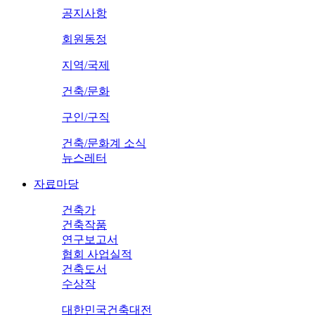
공지사항
회원동정
지역/국제
건축/문화
구인/구직
건축/문화계 소식
뉴스레터
자료마당
건축가
건축작품
연구보고서
협회 사업실적
건축도서
수상작
대한민국건축대전