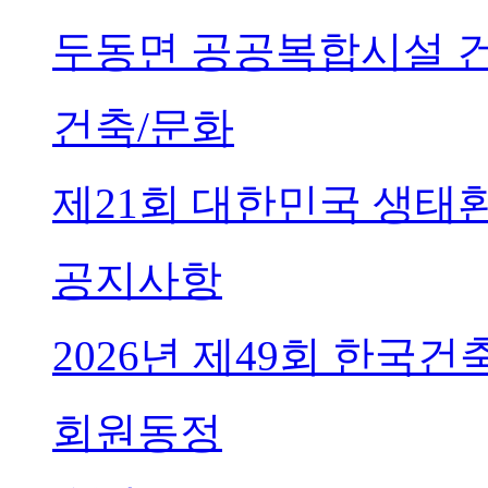
두동면 공공복합시설 
건축/문화
제21회 대한민국 생태
공지사항
2026년 제49회 한국
회원동정