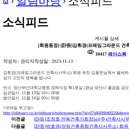
알림마당
소식피드
home
navigate_next
navigate_next
소식피드
게시물 상세
[회원동정] [訃告]김휘경(프레임그라운드 건
visibility
10417
페이스북
작성자 : 관리자
작성일 : 2023-11-13
김휘경(프레임그라운드 건축사사무소) 회원 부친 김용운님께서 별세하
삼가 고인의 명복을 빕니다.
빈소: 양산부산대학교병원 장례식장 특1호실 (경남 양산시 물금읍 금오
입관일시: 11월 13일 10시 00분
발인일시: 11월 14일 00시 00분
<모바일 부고장>
http://obituary.co.kr/obituary/noticeview.php?id=07d8499d6f22&dem
이전글
[訃告]조창호 전북건축가회장님((주)건축사사
다음글
[訃告]방효영(정림건축종합건축사사무소) 회원