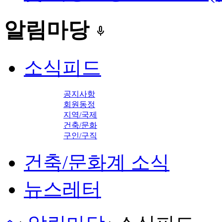
알림마당
keyboard_voice
소식피드
공지사항
회원동정
지역/국제
건축/문화
구인/구직
건축/문화계 소식
뉴스레터