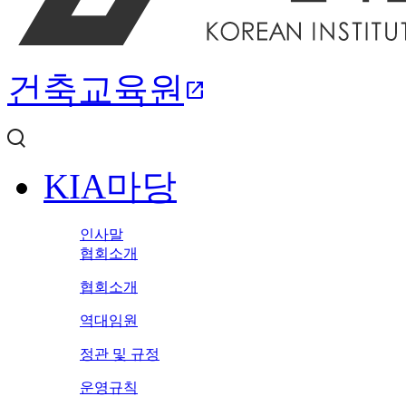
건축교육원
open_in_new
KIA마당
인사말
협회소개
협회소개
역대임원
정관 및 규정
운영규칙