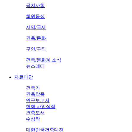
공지사항
회원동정
지역/국제
건축/문화
구인/구직
건축/문화계 소식
뉴스레터
자료마당
건축가
건축작품
연구보고서
협회 사업실적
건축도서
수상작
대한민국건축대전