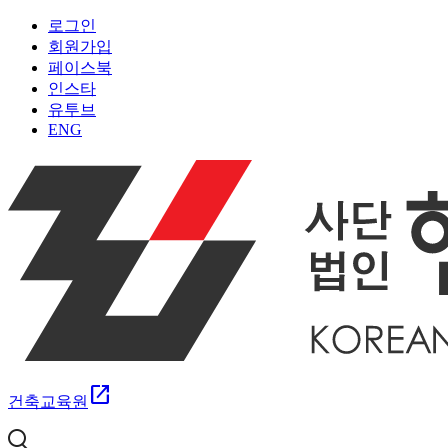
로그인
회원가입
페이스북
인스타
유투브
ENG
open_in_new
건축교육원