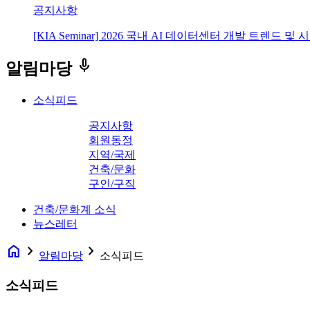
공지사항
[KIA Seminar] 2026 국내 AI 데이터센터 개발 트렌드 및
keyboard_voice
알림마당
소식피드
공지사항
회원동정
지역/국제
건축/문화
구인/구직
건축/문화계 소식
뉴스레터
home
navigate_next
navigate_next
알림마당
소식피드
소식피드