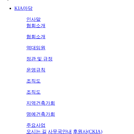
KIA마당
인사말
협회소개
협회소개
역대임원
정관 및 규정
운영규칙
조직도
조직도
지역건축가회
명예건축가회
주요사업
오시는 길
사무국안내
후원사(CKIA)