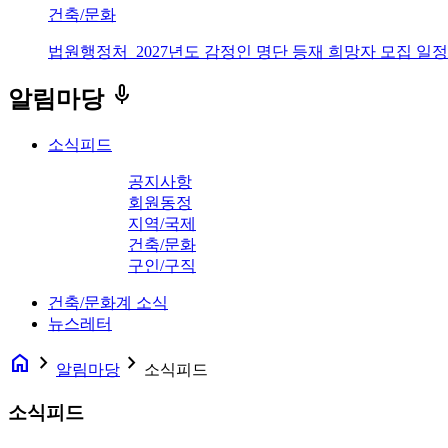
건축/문화
법원행정처_2027년도 감정인 명단 등재 희망자 모집 일정
keyboard_voice
알림마당
소식피드
공지사항
회원동정
지역/국제
건축/문화
구인/구직
건축/문화계 소식
뉴스레터
home
navigate_next
navigate_next
알림마당
소식피드
소식피드