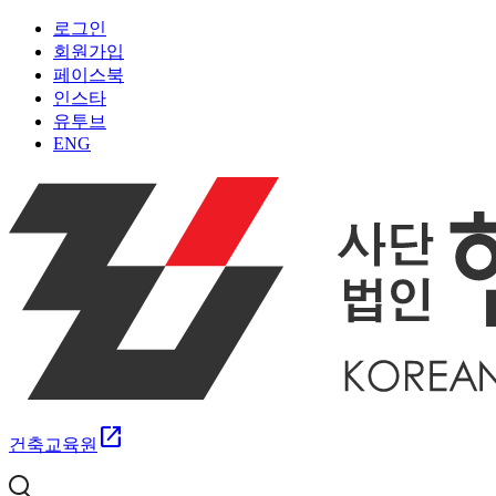
로그인
회원가입
페이스북
인스타
유투브
ENG
open_in_new
건축교육원