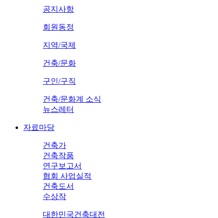
공지사항
회원동정
지역/국제
건축/문화
구인/구직
건축/문화계 소식
뉴스레터
자료마당
건축가
건축작품
연구보고서
협회 사업실적
건축도서
수상작
대한민국건축대전