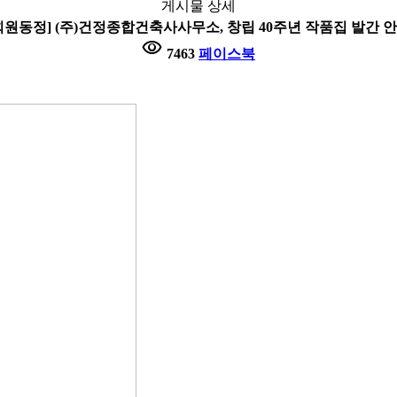
게시물 상세
회원동정] (주)건정종합건축사사무소, 창립 40주년 작품집 발간 
visibility
7463
페이스북