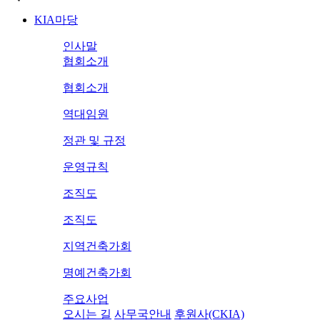
KIA마당
인사말
협회소개
협회소개
역대임원
정관 및 규정
운영규칙
조직도
조직도
지역건축가회
명예건축가회
주요사업
오시는 길
사무국안내
후원사(CKIA)