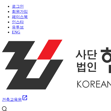
로그인
회원가입
페이스북
인스타
유투브
ENG
open_in_new
건축교육원