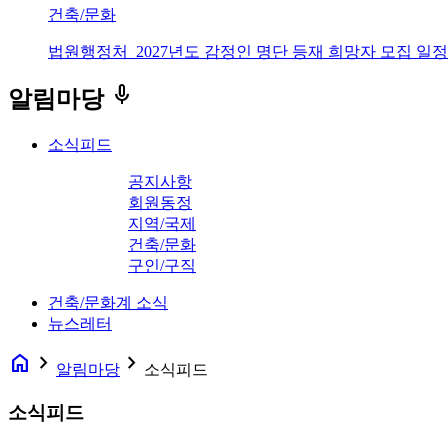
건축/문화
법원행정처_2027년도 감정인 명단 등재 희망자 모집 일정
keyboard_voice
알림마당
소식피드
공지사항
회원동정
지역/국제
건축/문화
구인/구직
건축/문화계 소식
뉴스레터
home
navigate_next
navigate_next
알림마당
소식피드
소식피드