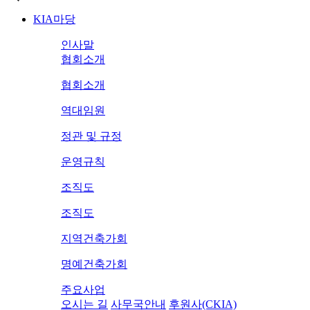
KIA마당
인사말
협회소개
협회소개
역대임원
정관 및 규정
운영규칙
조직도
조직도
지역건축가회
명예건축가회
주요사업
오시는 길
사무국안내
후원사(CKIA)