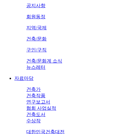
공지사항
회원동정
지역/국제
건축/문화
구인/구직
건축/문화계 소식
뉴스레터
자료마당
건축가
건축작품
연구보고서
협회 사업실적
건축도서
수상작
대한민국건축대전