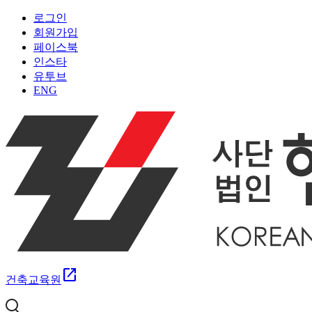
로그인
회원가입
페이스북
인스타
유투브
ENG
open_in_new
건축교육원