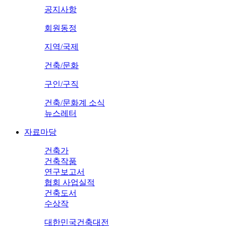
공지사항
회원동정
지역/국제
건축/문화
구인/구직
건축/문화계 소식
뉴스레터
자료마당
건축가
건축작품
연구보고서
협회 사업실적
건축도서
수상작
대한민국건축대전