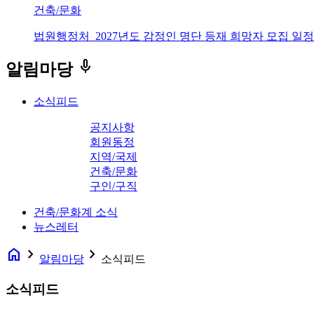
건축/문화
법원행정처_2027년도 감정인 명단 등재 희망자 모집 일정
keyboard_voice
알림마당
소식피드
공지사항
회원동정
지역/국제
건축/문화
구인/구직
건축/문화계 소식
뉴스레터
home
navigate_next
navigate_next
알림마당
소식피드
소식피드