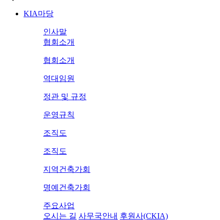
KIA마당
인사말
협회소개
협회소개
역대임원
정관 및 규정
운영규칙
조직도
조직도
지역건축가회
명예건축가회
주요사업
오시는 길
사무국안내
후원사(CKIA)