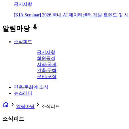
공지사항
[KIA Seminar] 2026 국내 AI 데이터센터 개발 트렌드 및
keyboard_voice
알림마당
소식피드
공지사항
회원동정
지역/국제
건축/문화
구인/구직
건축/문화계 소식
뉴스레터
home
navigate_next
navigate_next
알림마당
소식피드
소식피드