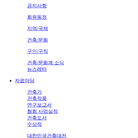
공지사항
회원동정
지역/국제
건축/문화
구인/구직
건축/문화계 소식
뉴스레터
자료마당
건축가
건축작품
연구보고서
협회 사업실적
건축도서
수상작
대한민국건축대전