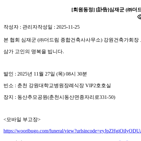
[회원동정] [訃告]심재군 (㈜
visib
작성자 : 관리자
작성일 : 2025-11-25
본 협회 심재군 (㈜더드림 종합건축사사무소) 강원건축가회장
삼가 고인의 명복을 빕니다.
발인 : 2025년 11월 27일 (목) 08시 30분
빈소 : 춘천 강원대학교병원장례식장 VIP2호호실
장지 : 동산추모공원(춘천시동산면종자리로331-50)
<모바일 부고장>
https://wooribugo.com/funeral/view?urlsincode=eyJpZHgiOiIy