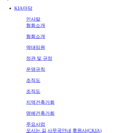
KIA마당
인사말
협회소개
협회소개
역대임원
정관 및 규정
운영규칙
조직도
조직도
지역건축가회
명예건축가회
주요사업
오시는 길
사무국안내
후원사(CKIA)