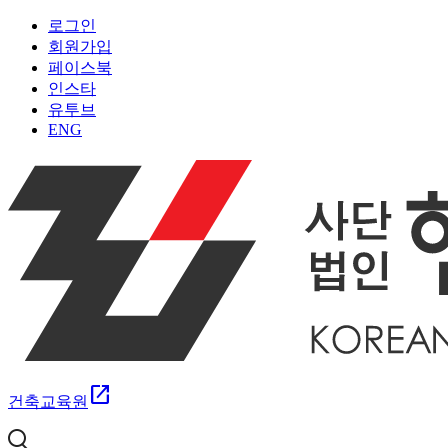
로그인
회원가입
페이스북
인스타
유투브
ENG
open_in_new
건축교육원