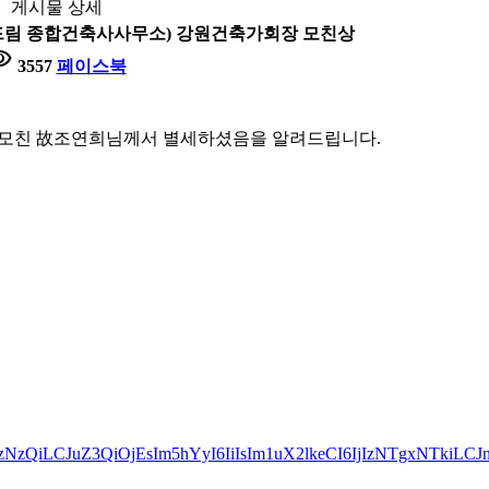
게시물 상세
더드림 종합건축사사무소) 강원건축가회장 모친상
ility
3557
페이스북
 모친 故조연희님께서 별세하셨음을 알려드립니다.
ODUzNzQiLCJuZ3QiOjEsIm5hYyI6IiIsIm1uX2lkeCI6IjIzNTgxNTkiLCJ