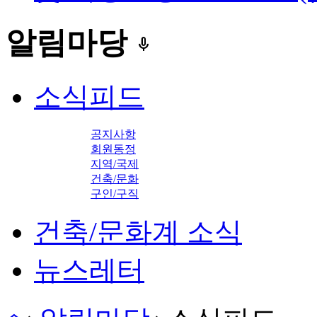
알림마당
keyboard_voice
소식피드
공지사항
회원동정
지역/국제
건축/문화
구인/구직
건축/문화계 소식
뉴스레터