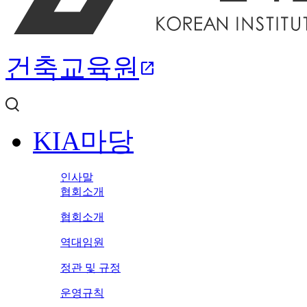
건축교육원
open_in_new
KIA마당
인사말
협회소개
협회소개
역대임원
정관 및 규정
운영규칙