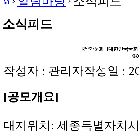
알림마당
소식피드
home
navigate_next
navigate_next
소식피드
[건축/문화] [대한민국국
visibilit
작성자 : 관리자
작성일 : 20
[공모개요]
대지위치: 세종특별자치시 