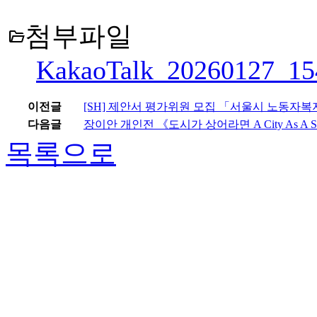
첨부파일
folder_open
KakaoTalk_20260127_15
이전글
[SH] 제안서 평가위원 모집 「서울시 노동자
다음글
장이안 개인전 《도시가 상어라면 A City As A S
목록으로