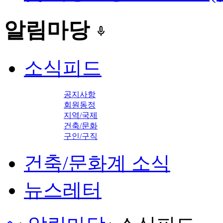
알림마당
keyboard_voice
소식피드
공지사항
회원동정
지역/국제
건축/문화
구인/구직
건축/문화계 소식
뉴스레터