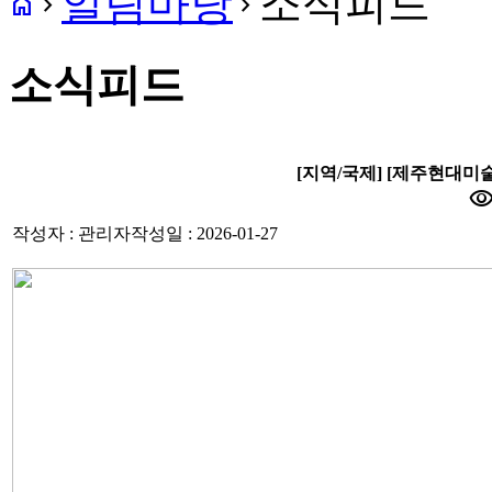
알림마당
소식피드
home
navigate_next
navigate_next
소식피드
[지역/국제] [제주현대미술관
visibili
작성자 : 관리자
작성일 : 2026-01-27