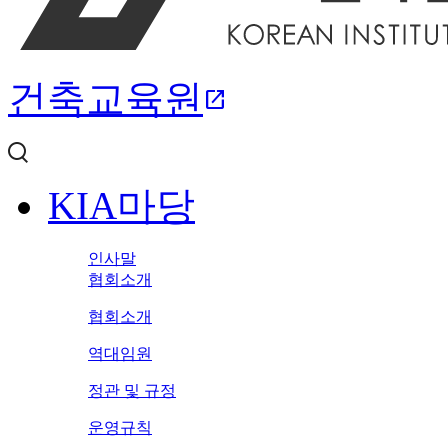
건축교육원
open_in_new
KIA마당
인사말
협회소개
협회소개
역대임원
정관 및 규정
운영규칙