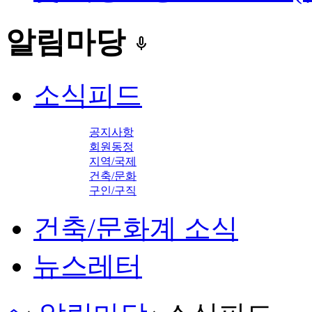
알림마당
keyboard_voice
소식피드
공지사항
회원동정
지역/국제
건축/문화
구인/구직
건축/문화계 소식
뉴스레터