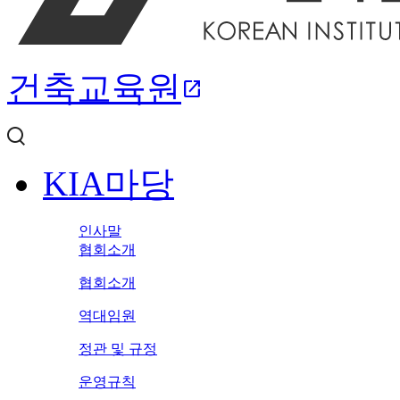
건축교육원
open_in_new
KIA마당
인사말
협회소개
협회소개
역대임원
정관 및 규정
운영규칙