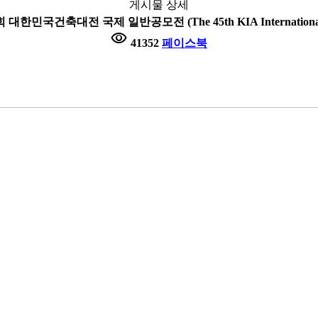
게시물 상세
 대한민국건축대전 국제 일반공모전 (The 45th KIA International com
visibility
41352
페이스북