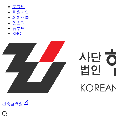
로그인
회원가입
페이스북
인스타
유투브
ENG
open_in_new
건축교육원