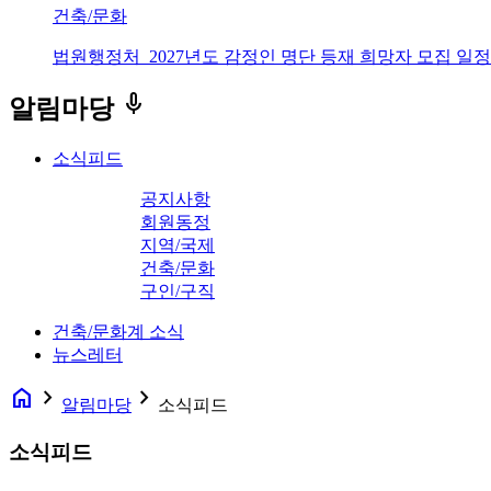
건축/문화
법원행정처_2027년도 감정인 명단 등재 희망자 모집 일정
keyboard_voice
알림마당
소식피드
공지사항
회원동정
지역/국제
건축/문화
구인/구직
건축/문화계 소식
뉴스레터
home
navigate_next
navigate_next
알림마당
소식피드
소식피드