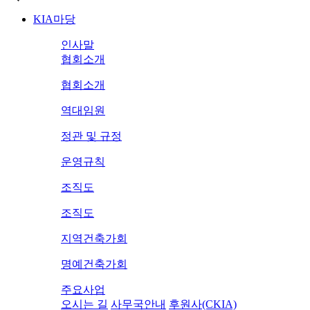
KIA마당
인사말
협회소개
협회소개
역대임원
정관 및 규정
운영규칙
조직도
조직도
지역건축가회
명예건축가회
주요사업
오시는 길
사무국안내
후원사(CKIA)