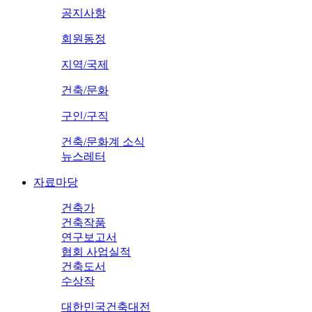
공지사항
회원동정
지역/국제
건축/문화
구인/구직
건축/문화계 소식
뉴스레터
자료마당
건축가
건축작품
연구보고서
협회 사업실적
건축도서
수상작
대한민국건축대전