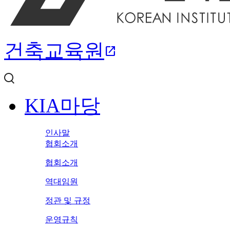
건축교육원
open_in_new
KIA마당
인사말
협회소개
협회소개
역대임원
정관 및 규정
운영규칙