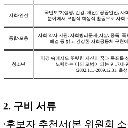
국민보호
(
생명
,
건강
,
재산
),
공공안전
,
사
사회
∙
안전
분야에서 모범적 희생적 활동으로 사회 
사회 약자 지원
,
사회병리문제
(
자살
,
중독
,
폭
통합
∙
포용
해결 등 밝고 건강한 사회공동체 구현에
역경 속에서도 뚜렷한 자신의 꿈과 목표를 
청소년
노력하는 타의 모범이 되는 만
17
세
-
(2002.1.1.-2009.12.31.
출생
2.
구비 서류
∙
후보자 추천서
(
본 위원회 