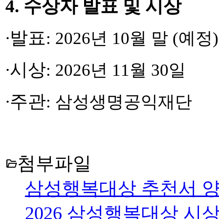
4.
수상자 발표 및 시상
∙
발표
: 2026
년
10
월 말
(
예정
)
∙
시상
: 2026
년
11
월
30
일
∙
주관
:
삼성생명공익재단
첨부파일
folder_open
삼성행복대상 추천서 양식
2026 삼성행복대상 시상 