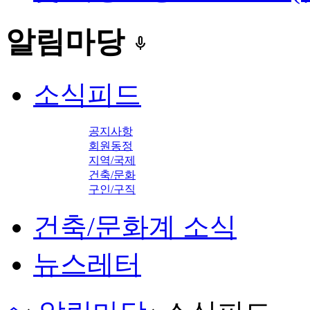
알림마당
keyboard_voice
소식피드
공지사항
회원동정
지역/국제
건축/문화
구인/구직
건축/문화계 소식
뉴스레터