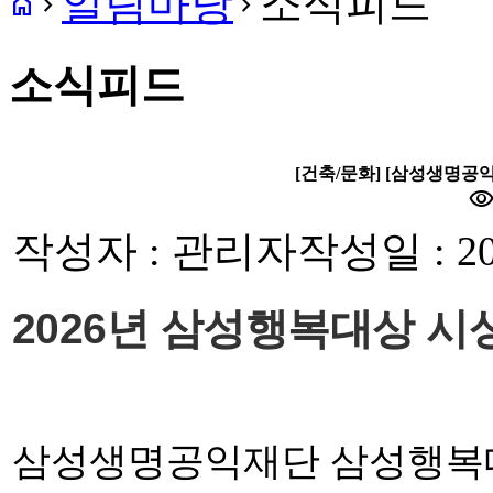
알림마당
소식피드
home
navigate_next
navigate_next
소식피드
[건축/문화] [삼성생명공익
visibilit
작성자 : 관리자
작성일 : 20
2026년 삼성행복대상 시
삼성생명공익재단 삼성행복