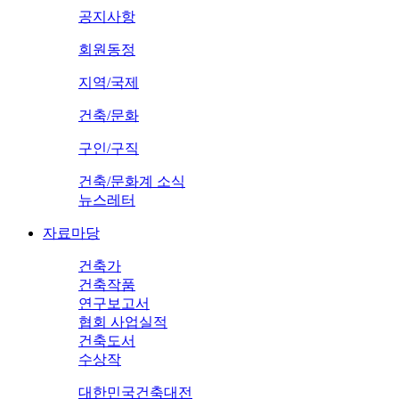
공지사항
회원동정
지역/국제
건축/문화
구인/구직
건축/문화계 소식
뉴스레터
자료마당
건축가
건축작품
연구보고서
협회 사업실적
건축도서
수상작
대한민국건축대전