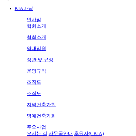
KIA마당
인사말
협회소개
협회소개
역대임원
정관 및 규정
운영규칙
조직도
조직도
지역건축가회
명예건축가회
주요사업
오시는 길
사무국안내
후원사(CKIA)