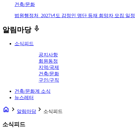
건축/문화
법원행정처_2027년도 감정인 명단 등재 희망자 모집 일정
keyboard_voice
알림마당
소식피드
공지사항
회원동정
지역/국제
건축/문화
구인/구직
건축/문화계 소식
뉴스레터
home
navigate_next
navigate_next
알림마당
소식피드
소식피드