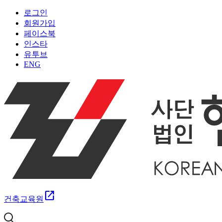
로그인
회원가입
페이스북
인스타
유투브
ENG
open_in_new
건축교육원