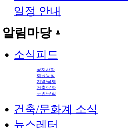
일정 안내
알림마당
keyboard_voice
소식피드
공지사항
회원동정
지역/국제
건축/문화
구인/구직
건축/문화계 소식
뉴스레터