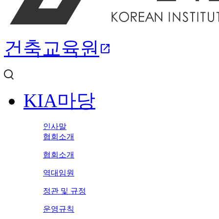
건축교육원
open_in_new
KIA마당
인사말
협회소개
협회소개
역대임원
정관 및 규정
운영규칙