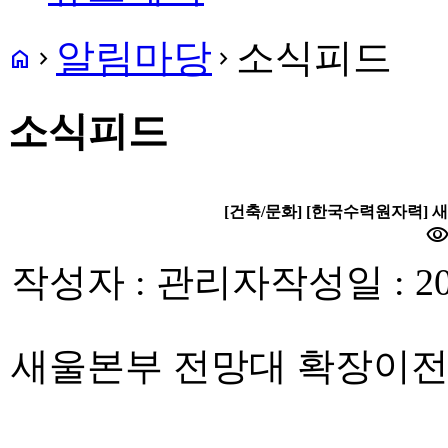
알림마당
소식피드
home
navigate_next
navigate_next
소식피드
[건축/문화] [한국수력원자력]
visibilit
작성자 : 관리자
작성일 : 20
새울본부 전망대 확장이전