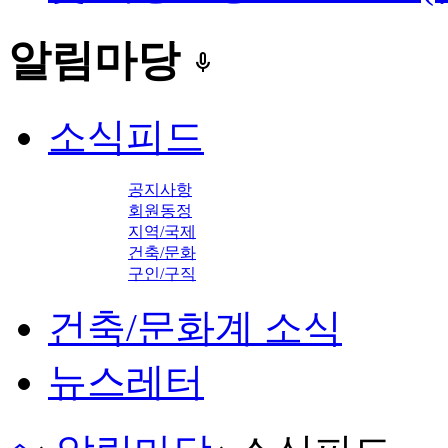
알림마당
keyboard_voice
소식피드
공지사항
회원동정
지역/국제
건축/문화
구인/구직
건축/문화계 소식
뉴스레터