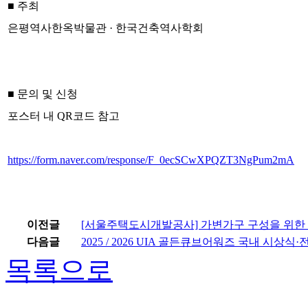
■ 주최
은평역사한옥박물관 · 한국건축역사학회
■ 문의 및 신청
포스터 내 QR코드 참고
https://form.naver.com/response/F_0ecSCwXPQZT3NgPum2mA
이전글
[서울주택도시개발공사] 가변가구 구성을 위한
다음글
2025 / 2026 UIA 골든큐브어워즈 국내 시상식
목록으로