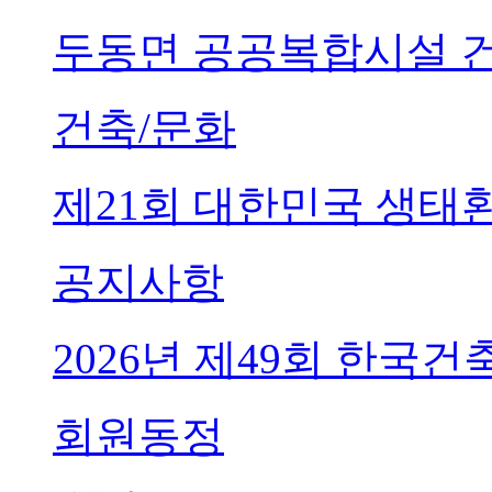
두동면 공공복합시설 
건축/문화
제21회 대한민국 생태
공지사항
2026년 제49회 한국
회원동정