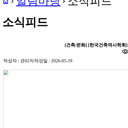
알림마당
소식피드
home
navigate_next
navigate_next
소식피드
[건축/문화] [한국건축역사학회
visibili
작성자 : 관리자
작성일 : 2026-05-19