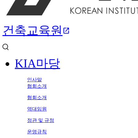
건축교육원
open_in_new
KIA마당
인사말
협회소개
협회소개
역대임원
정관 및 규정
운영규칙