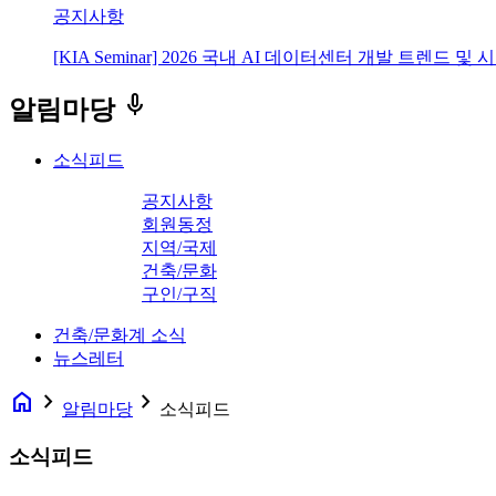
공지사항
[KIA Seminar] 2026 국내 AI 데이터센터 개발 트렌드 및
keyboard_voice
알림마당
소식피드
공지사항
회원동정
지역/국제
건축/문화
구인/구직
건축/문화계 소식
뉴스레터
home
navigate_next
navigate_next
알림마당
소식피드
소식피드