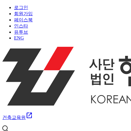
로그인
회원가입
페이스북
인스타
유투브
ENG
open_in_new
건축교육원