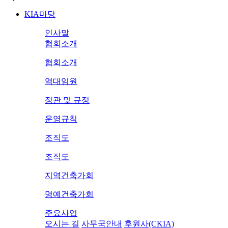
KIA마당
인사말
협회소개
협회소개
역대임원
정관 및 규정
운영규칙
조직도
조직도
지역건축가회
명예건축가회
주요사업
오시는 길
사무국안내
후원사(CKIA)