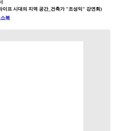
세
라이프 시대의 지역 공간_건축가 "조성익" 강연회)
이스북