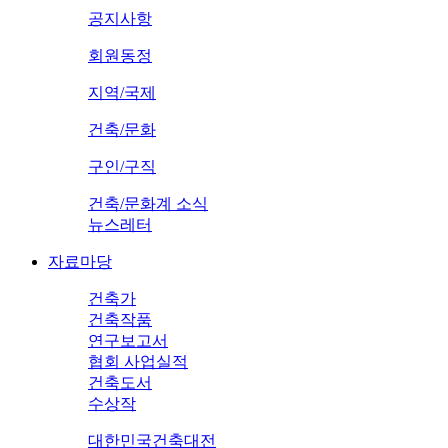
공지사항
회원동정
지역/국제
건축/문화
구인/구직
건축/문화계 소식
뉴스레터
자료마당
건축가
건축작품
연구보고서
협회 사업실적
건축도서
수상작
대한민국건축대전