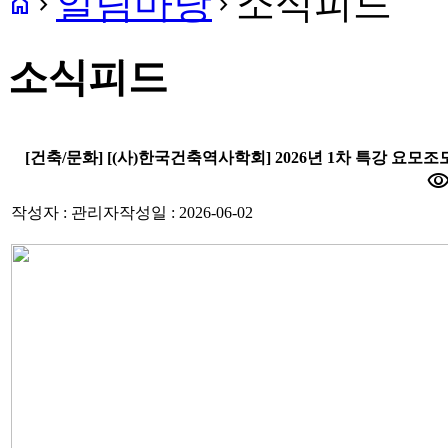
알림마당
소식피드
home
navigate_next
navigate_next
소식피드
[건축/문화] [(사)한국건축역사학회] 2026년 1차 특강 요모조모(
visibili
작성자 : 관리자
작성일 : 2026-06-02