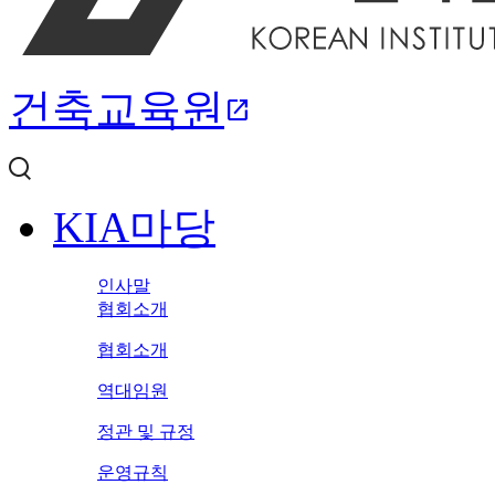
건축교육원
open_in_new
KIA마당
인사말
협회소개
협회소개
역대임원
정관 및 규정
운영규칙