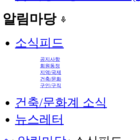
알림마당
keyboard_voice
소식피드
공지사항
회원동정
지역/국제
건축/문화
구인/구직
건축/문화계 소식
뉴스레터