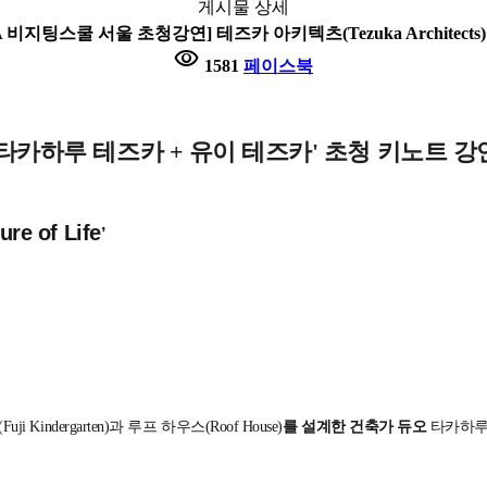
게시물 상세
비지팅스쿨 서울 초청강연] 테즈카 아키텍츠(Tezuka Architects) - Arch
visibility
1581
페이스북
'타카하루 테즈카 + 유이 테즈카' 초청 키노트 강
ure of Life
’
ji Kindergarten)과 루프 하우스(Roof House)
를 설계한 건축가 듀오
타카하루