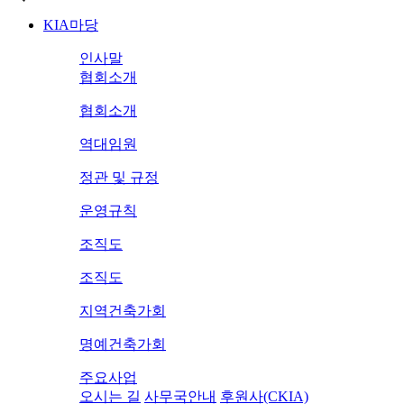
KIA마당
인사말
협회소개
협회소개
역대임원
정관 및 규정
운영규칙
조직도
조직도
지역건축가회
명예건축가회
주요사업
오시는 길
사무국안내
후원사(CKIA)