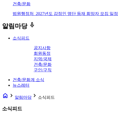
건축/문화
법원행정처_2027년도 감정인 명단 등재 희망자 모집 일정
keyboard_voice
알림마당
소식피드
공지사항
회원동정
지역/국제
건축/문화
구인/구직
건축/문화계 소식
뉴스레터
home
navigate_next
navigate_next
알림마당
소식피드
소식피드