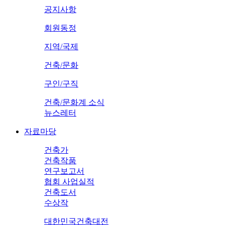
공지사항
회원동정
지역/국제
건축/문화
구인/구직
건축/문화계 소식
뉴스레터
자료마당
건축가
건축작품
연구보고서
협회 사업실적
건축도서
수상작
대한민국건축대전