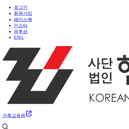
로그인
회원가입
페이스북
인스타
유투브
ENG
open_in_new
건축교육원