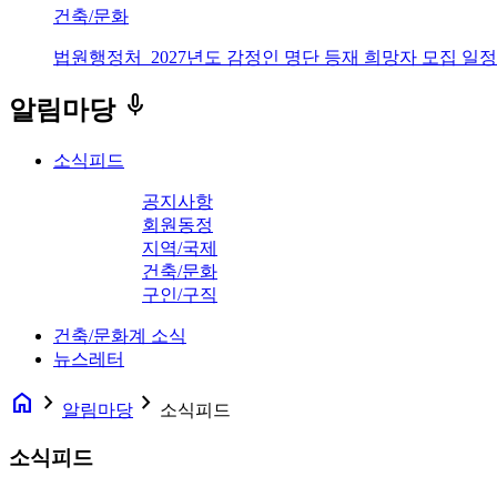
건축/문화
법원행정처_2027년도 감정인 명단 등재 희망자 모집 일정
keyboard_voice
알림마당
소식피드
공지사항
회원동정
지역/국제
건축/문화
구인/구직
건축/문화계 소식
뉴스레터
home
navigate_next
navigate_next
알림마당
소식피드
소식피드