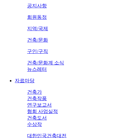
공지사항
회원동정
지역/국제
건축/문화
구인/구직
건축/문화계 소식
뉴스레터
자료마당
건축가
건축작품
연구보고서
협회 사업실적
건축도서
수상작
대한민국건축대전