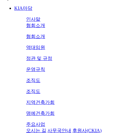
KIA마당
인사말
협회소개
협회소개
역대임원
정관 및 규정
운영규칙
조직도
조직도
지역건축가회
명예건축가회
주요사업
오시는 길
사무국안내
후원사(CKIA)