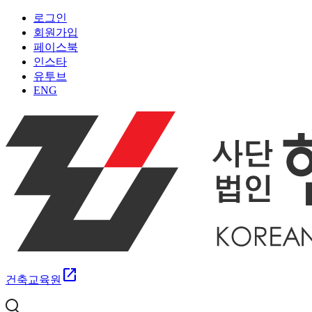
로그인
회원가입
페이스북
인스타
유투브
ENG
open_in_new
건축교육원