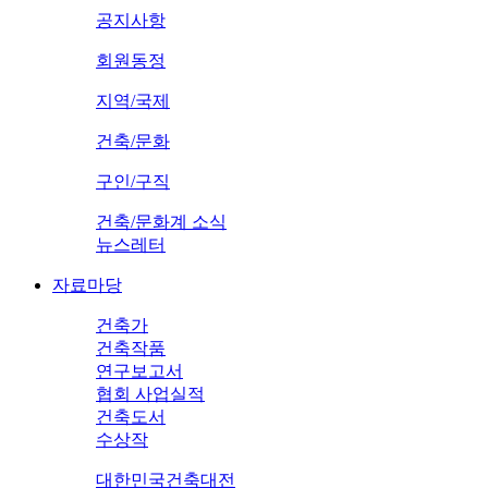
공지사항
회원동정
지역/국제
건축/문화
구인/구직
건축/문화계 소식
뉴스레터
자료마당
건축가
건축작품
연구보고서
협회 사업실적
건축도서
수상작
대한민국건축대전