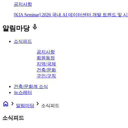
공지사항
[KIA Seminar] 2026 국내 AI 데이터센터 개발 트렌드 및
keyboard_voice
알림마당
소식피드
공지사항
회원동정
지역/국제
건축/문화
구인/구직
건축/문화계 소식
뉴스레터
home
navigate_next
navigate_next
알림마당
소식피드
소식피드