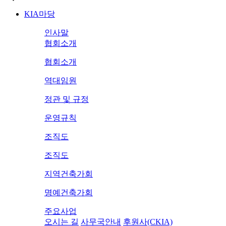
KIA마당
인사말
협회소개
협회소개
역대임원
정관 및 규정
운영규칙
조직도
조직도
지역건축가회
명예건축가회
주요사업
오시는 길
사무국안내
후원사(CKIA)