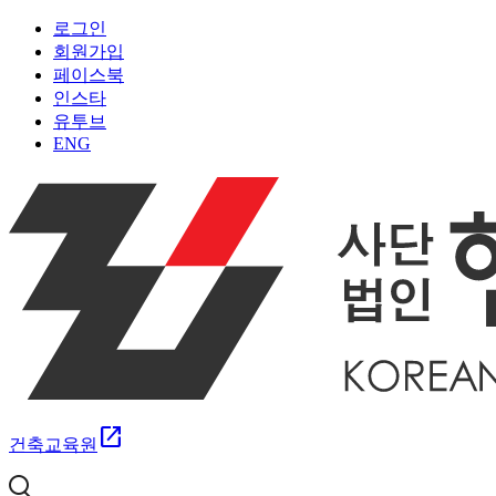
로그인
회원가입
페이스북
인스타
유투브
ENG
open_in_new
건축교육원